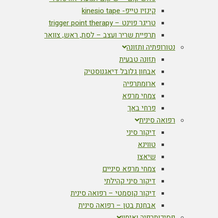
קינזיו טייפ- kinesio tape
טריגר פוינט – trigger point therapy
תרפיית שריר ועצב – לסת, ראש, צוואר
נטורופתיה ותזונה
תזונה טבעית
אבחון גלובל דיאגנוסטיק
ארומתרפיה
צמחי מרפא
פרחי באך
רפואה סינית
דיקור סיני
טווינא
שיאצו
צמחי מרפא סיניים
דיקור סיני קהילתי
דיקור קוסמטי – רפואה סינית
אבחנת בטן – רפואה סינית
פסיכותרפיה ואימון