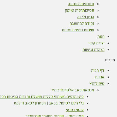
נטורופתיה ותזונה
פסיכותרפיה ואימון
הריון ולידה
נקודה למחשבה
שיטות טיפול נוספות
חנות
יצירת קשר
הצהרת נגישות
תפריט
דף הבית
אודות
טיפולים
מרפאת כאב אלטרנטיבית
פיזיותרפיה בשיתוף כללית מושלם וחברות הביטוח הפר
גלי הלם לטיפול בכאב | הפתרון לכאב ודלקת
עיסוי רפואי
פאשיקום – שיקום תנועתי אורטופדי