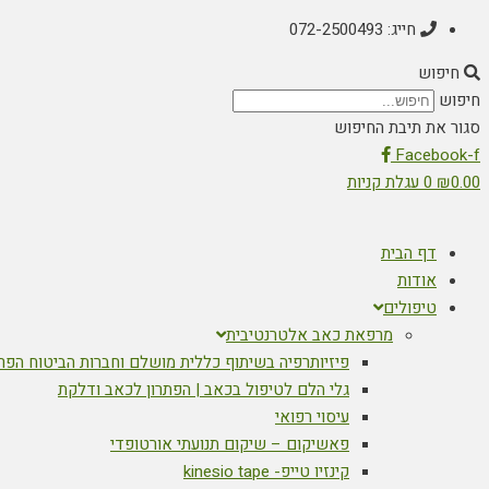
חייג: 072-2500493
חיפוש
חיפוש
סגור את תיבת החיפוש
Facebook-f
0.00
₪
0
עגלת קניות
דף הבית
אודות
טיפולים
מרפאת כאב אלטרנטיבית
פיזיותרפיה בשיתוף כללית מושלם וחברות הביטוח הפר
גלי הלם לטיפול בכאב | הפתרון לכאב ודלקת
עיסוי רפואי
פאשיקום – שיקום תנועתי אורטופדי
קינזיו טייפ- kinesio tape