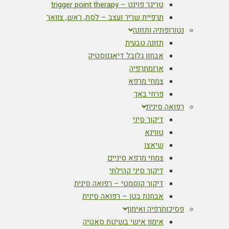
טריגר פוינט – trigger point therapy
תרפיית שריר ועצב – לסת, ראש, צוואר
נטורופתיה ותזונה
תזונה טבעית
אבחון גלובל דיאגנוסטיק
ארומתרפיה
צמחי מרפא
פרחי באך
רפואה סינית
דיקור סיני
טווינא
שיאצו
צמחי מרפא סיניים
דיקור סיני קהילתי
דיקור קוסמטי – רפואה סינית
אבחנת בטן – רפואה סינית
פסיכותרפיה ואימון
אימון אישי בשיטת סאטיה