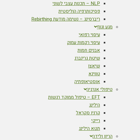
NLP – תכנות עצבי לשוני
פסיכותרפיה הוליסטית
ריברסינג – נשימה מודעת Rebirthing
מגע וגוף
עיסוי רפואי
עיסוי רקמות עמוק
אבנים חמות
שיטת גרינברג
שיאצו
טווינא
אוסטיאופתיה
טיפולי אנרגיה
EFT – טיפול ממוקד רגשות
הילינג
קרניו סקראל
רייקי
תטא הילינג
הריון ולידה