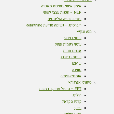
אימון אישי בשיטת סאטיה
NLP – תכנות עצבי לשוני
פסיכותרפיה הוליסטית
ריברסינג – נשימה מודעת Rebirthing
מגע וגוף
עיסוי רפואי
עיסוי רקמות עמוק
אבנים חמות
שיטת גרינברג
שיאצו
טווינא
אוסטיאופתיה
טיפולי אנרגיה
EFT – טיפול ממוקד רגשות
הילינג
קרניו סקראל
רייקי