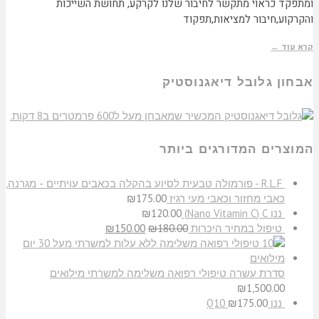
ומתפקד כראוי מתקשר לחיבור שלנו לקרקע, תחושת השייכות
והקרקוע,חיבור למציאות,תפקוד
קרא עוד ←
אבחון גלובל דיאגנוסטיק
המוצרים המדורגים ביותר
R.L.F - פורמולה טבעית לסיוע בהקלה בכאבים עויתיים - מגרנה,
כאבי מחזור וכאבי מעי רגיז
175.00
₪
ננו C‏ (Nano Vitamin C)
120.00
₪
טיפול במחיר היכרות
180.00
₪
150.00
₪
סדרת עשרה טיפולי רפואה משלימה למשרתי מילואים
₪
1,500.00
ננו Q10
175.00
₪