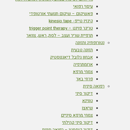
עיסוי רפואי
פאשיקום – שיקום תנועתי אורטופדי
קינזיו טייפ- kinesio tape
טריגר פוינט – trigger point therapy
תרפיית שריר ועצב – לסת, ראש, צוואר
נטורופתיה ותזונה
תזונה טבעית
אבחון גלובל דיאגנוסטיק
ארומתרפיה
צמחי מרפא
פרחי באך
רפואה סינית
דיקור סיני
טווינא
שיאצו
צמחי מרפא סיניים
דיקור סיני קהילתי
דיקור קוסמטי – רפואה סינית