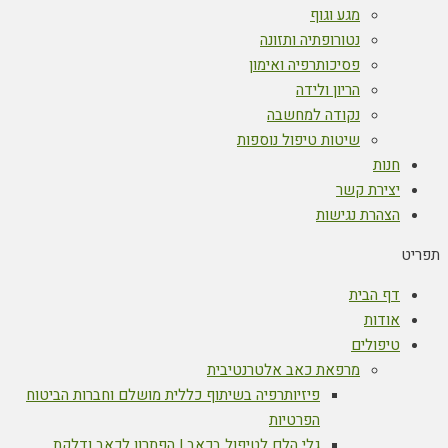
מגע וגוף
נטורופתיה ותזונה
פסיכותרפיה ואימון
הריון ולידה
נקודה למחשבה
שיטות טיפול נוספות
חנות
יצירת קשר
הצהרת נגישות
תפריט
דף הבית
אודות
טיפולים
מרפאת כאב אלטרנטיבית
פיזיותרפיה בשיתוף כללית מושלם וחברות הביטוח
הפרטיות
גלי הלם לטיפול בכאב | הפתרון לכאב ודלקת