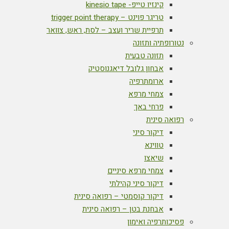
קינזיו טייפ- kinesio tape
טריגר פוינט – trigger point therapy
תרפיית שריר ועצב – לסת, ראש, צוואר
נטורופתיה ותזונה
תזונה טבעית
אבחון גלובל דיאגנוסטיק
ארומתרפיה
צמחי מרפא
פרחי באך
רפואה סינית
דיקור סיני
טווינא
שיאצו
צמחי מרפא סיניים
דיקור סיני קהילתי
דיקור קוסמטי – רפואה סינית
אבחנת בטן – רפואה סינית
פסיכותרפיה ואימון