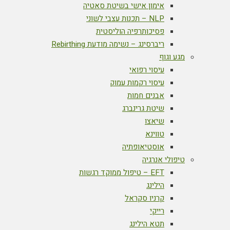
אימון אישי בשיטת סאטיה
NLP – תכנות עצבי לשוני
פסיכותרפיה הוליסטית
ריברסינג – נשימה מודעת Rebirthing
מגע וגוף
עיסוי רפואי
עיסוי רקמות עמוק
אבנים חמות
שיטת גרינברג
שיאצו
טווינא
אוסטיאופתיה
טיפולי אנרגיה
EFT – טיפול ממוקד רגשות
הילינג
קרניו סקראל
רייקי
תטא הילינג