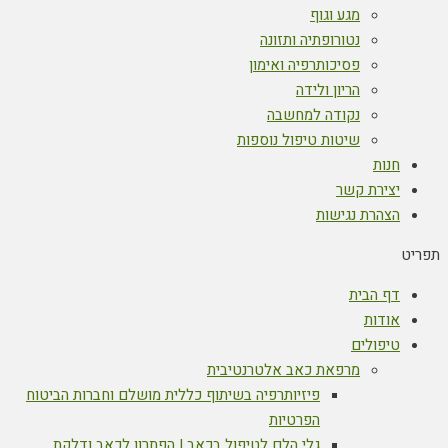
מגע וגוף
נטורופתיה ותזונה
פסיכותרפיה ואימון
הריון ולידה
נקודה למחשבה
שיטות טיפול נוספות
חנות
יצירת קשר
הצהרת נגישות
תפריט
דף הבית
אודות
טיפולים
מרפאת כאב אלטרנטיבית
פיזיותרפיה בשיתוף כללית מושלם וחברות הביטוח
הפרטיות
גלי הלם לטיפול בכאב | הפתרון לכאב ודלקת