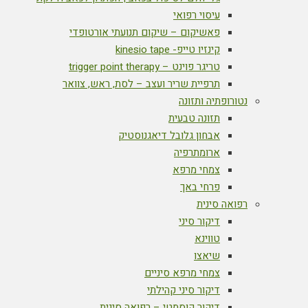
עיסוי רפואי
פאשיקום – שיקום תנועתי אורטופדי
קינזיו טייפ- kinesio tape
טריגר פוינט – trigger point therapy
תרפיית שריר ועצב – לסת, ראש, צוואר
נטורופתיה ותזונה
תזונה טבעית
אבחון גלובל דיאגנוסטיק
ארומתרפיה
צמחי מרפא
פרחי באך
רפואה סינית
דיקור סיני
טווינא
שיאצו
צמחי מרפא סיניים
דיקור סיני קהילתי
דיקור קוסמטי – רפואה סינית