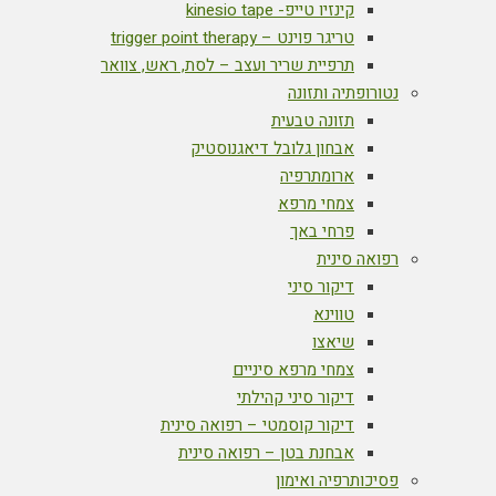
קינזיו טייפ- kinesio tape
טריגר פוינט – trigger point therapy
תרפיית שריר ועצב – לסת, ראש, צוואר
נטורופתיה ותזונה
תזונה טבעית
אבחון גלובל דיאגנוסטיק
ארומתרפיה
צמחי מרפא
פרחי באך
רפואה סינית
דיקור סיני
טווינא
שיאצו
צמחי מרפא סיניים
דיקור סיני קהילתי
דיקור קוסמטי – רפואה סינית
אבחנת בטן – רפואה סינית
פסיכותרפיה ואימון