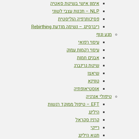
אימון אישי בשיטת סאטיה
NLP – תכנות עצבי לשוני
פסיכותרפיה הוליסטית
ריברסינג – נשימה מודעת Rebirthing
מגע וגוף
עיסוי רפואי
עיסוי רקמות עמוק
אבנים חמות
שיטת גרינברג
שיאצו
טווינא
אוסטיאופתיה
טיפולי אנרגיה
EFT – טיפול ממוקד רגשות
הילינג
קרניו סקראל
רייקי
תטא הילינג