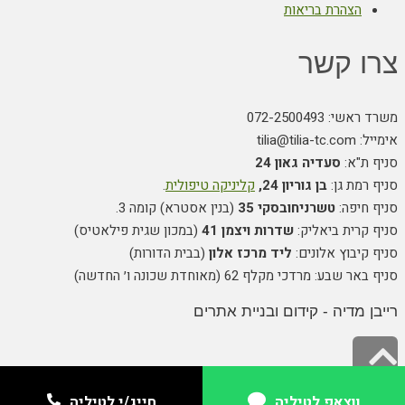
הצהרת בריאות
צרו קשר
משרד ראשי: 072-2500493
אימייל: tilia@tilia-tc.com
סניף ת"א:
סעדיה גאון 24
סניף רמת גן:
בן גוריון 24,
קליניקה טיפולית
.
סניף חיפה:
טשרניחובסקי 35
(בנין אסטרא) קומה 3.
סניף קרית ביאליק:
שדרות ויצמן 41
(במכון שגית פילאטיס)
סניף קיבוץ אלונים:
ליד מרכז אלון
(בבית הדורות)
סניף באר שבע: מרדכי מקלף 62 (מאוחדת שכונה ו׳ החדשה)
רייבן מדיה - קידום ובניית אתרים
גלילה
לראש
ווצאפ לטיליה
ווצאפ לטיליה
חייג/י לטיליה
חייג/י לטיליה