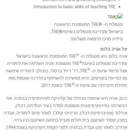
Introduction to basic skills of teaching TRE .
מטפלת ה- ®TRE המוסמכת הראשונה
בישראל ומדריכת מטפלים בשיטת®TRE,
טיליה מרכז לרפואה משלימה.
על אניה בלום
®
אניה בלום היא מטפלת ה-
TRE המוסמכת הראשונה בישראל
®
ומדריכת מטפלים בשיטת
TRE מוסמכת. אניה השלימה את לימודיה
®
אצל מייסד שיטת ה-
TRE, דר' דיויד ברסלי, במהלך לימודיה שימשה
גם כסייעת בקורסים, והיא ממשיכה להשתתף בהדרכה שוטפת מאז
®
תחילת היכרותה עם שיטת ה-
TRE
בשנת 2011.
כיום, אניה היא שותפה מנהלת של קליניקה לפיזיותרפיה בנתניה. את
הכשרתה כפיזיותרפיסטית מוסמכת למדה בעיר הולדתה, דבלין,
אירלנד (אוניברסיטת דבלין, טריניטי קולג'). לאחר סיום לימודיה, עבדה
במכון קסלר לשיקום, בית חולים מוביל בתחום השיקום בניו ג'רזי,
ארה"ב. לאחר מכן עבדה בבלגיה ולפני הקמת הקליניקה בשנת 1994,