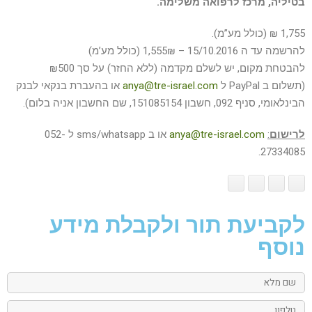
בטיליה, מרכז לרפואה משלימה.
1,755 ₪ (כולל מע”מ).
להרשמה עד ה 15/10.2016 – 1,555₪ (כולל מע’מ)
להבטחת מקום, יש לשלם מקדמה (ללא החזר) על סך ₪500
(תשלום ב PayPal ל
anya@tre-israel.com
או בהעברת בנקאי לבנק
הבינלאומי, סניף 092, חשבון 151085154, שם החשבון אניה בלום).
לרישום
:
anya@tre-israel.com
או ב sms/whatsapp ל 052-
27334085.
לקביעת תור ולקבלת מידע
נוסף
שם
מלא
טלפון