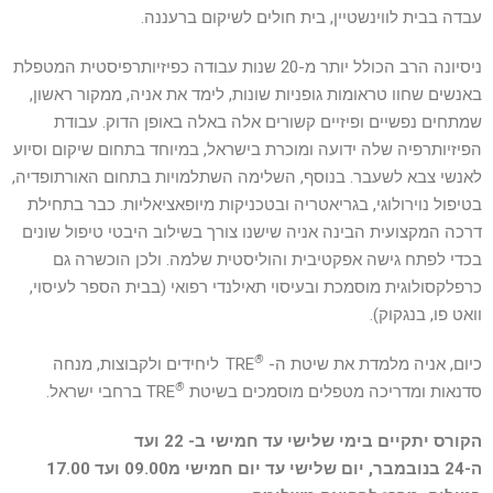
עבדה בבית לווינשטיין, בית חולים לשיקום ברעננה.
ניסיונה הרב הכולל יותר מ-20 שנות עבודה כפיזיותרפיסטית המטפלת
באנשים שחוו טראומות גופניות שונות, לימד את אניה, ממקור ראשון,
שמתחים נפשיים ופיזיים קשורים אלה באלה באופן הדוק. עבודת
הפיזיותרפיה שלה ידועה ומוכרת בישראל, במיוחד בתחום שיקום וסיוע
לאנשי צבא לשעבר. בנוסף, השלימה השתלמויות בתחום האורתופדיה,
בטיפול נוירולוגי, בגריאטריה ובטכניקות מיופאציאליות. כבר בתחילת
דרכה המקצועית הבינה אניה שישנו צורך בשילוב היבטי טיפול שונים
בכדי לפתח גישה אפקטיבית והוליסטית שלמה. ולכן הוכשרה גם
כרפלקסולוגית מוסמכת ובעיסוי תאילנדי רפואי (בבית הספר לעיסוי,
וואט פו, בנגקוק).
®
כיום, אניה מלמדת את שיטת ה-
TRE
ליחידים ולקבוצות, מנחה
®
סדנאות ומדריכה מטפלים מוסמכים בשיטת
TRE ברחבי ישראל.
הקורס יתקיים בימי שלישי עד חמישי ב- 22 ועד
ה-24 בנובמבר, יום שלישי עד יום חמישי מ09.00 ועד 17.00