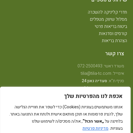
חדרי קליניקה להשכרה
מסלול שיווק מטפלים
ביטוח בריאות פרטי
קורסים וסדנאות
הצהרת בריאות
צרו קשר
משרד ראשי: 072-2500493
אימייל: tilia@tilia-tc.com
סניף ת"א:
סעדיה גאון 24
סניף רמת גן:
בן גוריון 24,
קליניקה טיפולית
.
אכפת לנו מהפרטיות שלך
סניף חיפה:
טשרניחובסקי 35
(בנין אסטרא) קומה 3.
סניף קרית ביאליק:
שדרות ויצמן 41
(במכון שגית פילאטיס)
אנחנו משתמשים בעוגיות (Cookies) כדי לשפר את חוויית הגלישה
סניף קיבוץ אלונים:
ליד מרכז אלון
(בבית הדורות)
שלך, להציג פרסומות או תוכן מותאם אישית ולנתח את התנועה באתר.
סניף באר שבע: מרדכי מקלף 62 (מאוחדת שכונה ו׳ החדשה)
בלחיצה על
„אשר הכול“
, את/ה מסכים/ה לשימוש שלנו
בעוגיות.
מדיניות פרטיות