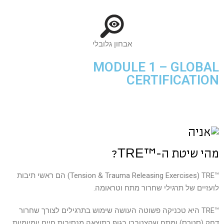
אבחון גלובלי
MODULE 1 – GLOBAL
CERTIFICATION
מהי שיטת ה-™TRE?
™Tension & Trauma Releasing Exercises) TRE) הם ראשי תיבות
לועזיים של תרגילי שחרור מתח וטראומה.
™TRE היא טכניקה פשוטה העושה שימוש בתרגילים לצורך שחרור
דחק (סטרס) ומתח שהצטברו בגוף כתוצאה מנסיבות חיים יומיומיות,