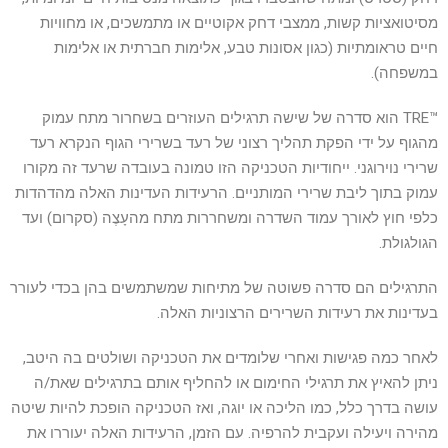
מסיטואציות קשות, ממצבי דחק אקוטיים או מתמשכים, או מחוויות
חיים טראומתיות (כגון אסונות טבע, אלימות חברתית או אלימות
במשפחה).
™TRE הוא סדרה של שישה תרגילים העוזרים בשחרור מתח עמוק
מהגוף על ידי הפקת תהליך רצוני של רעד בשרירי הגוף הנקרא רעד
שרירי נוירוגני. ייחודיות הטכניקה הזו טמונה בעובדה שרעד זה מקורו
עמוק בתוך ליבת שרירי המותניים. הרעידות העדינות האלה מהדהדות
כלפי חוץ לאורך עמוד השדרה ומשחררות מתח מהעָצֶה (סקרום) ועד
הגולגולת.
התרגילים הם סדרה פשוטה של מתיחות שמשתמשים בהן בכדי לעורר
בעדינות את רעידות השרירים הרצוניות האלה.
לאחר כמה פגישות ואחרי שלומדים את הטכניקה ושולטים בה היטב,
ניתן להאיץ את תרגילי החימום או להחליף אותם בתרגילים שאת/ה
עושה בדרך כלל, כמו הליכה או יוגה, ואז הטכניקה הופכת להיות שיטה
מהירה ויעילה ועקבית להרפיה. עם הזמן, הרעידות האלה יעוררו את