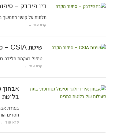
ביו פידבק – סיפו
תלונות על קושי מתמשך ב
קרא עוד ←
שיטת CSIA – סיפור מקרה
טיפול בעקמת מלידה בעזרת CSIA קרניו סקראל אינטראקטיבי ע"י המטפ
קרא עוד ←
אבחון א
בלוטת 
בעזרת אבחו
חסרים הורמ
קרא עוד ←