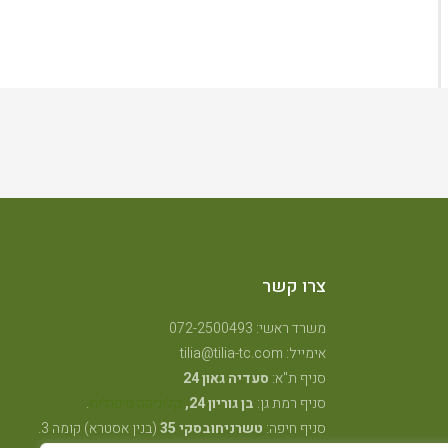
צרו קשר
משרד ראשי: 072-2500493
אימייל: tilia@tilia-tc.com
סניף ת"א:
סעדיה גאון 24
סניף רמת גן:
בן גוריון 24,
קליניקה טיפולית
.
סניף חיפה:
טשרניחובסקי 35
(בנין אסטרא) קומה 3.