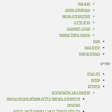
מגע וגוף
נטורופתיה ותזונה
פסיכותרפיה ואימון
הריון ולידה
נקודה למחשבה
שיטות טיפול נוספות
חנות
יצירת קשר
הצהרת נגישות
תפריט
דף הבית
אודות
טיפולים
מרפאת כאב אלטרנטיבית
פיזיותרפיה בשיתוף כללית מושלם וחברות הביטוח
הפרטיות
גלי הלם לטיפול בכאב | הפתרון לכאב ודלקת