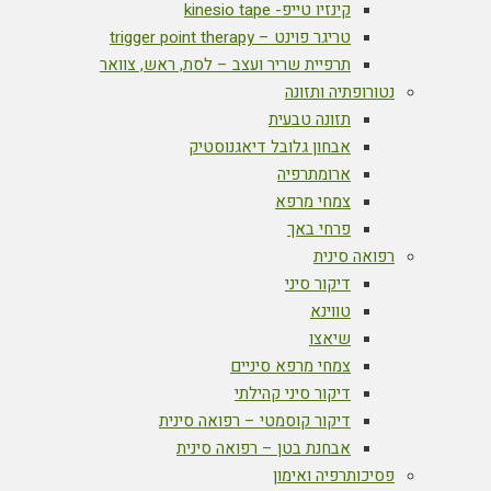
קינזיו טייפ- kinesio tape
טריגר פוינט – trigger point therapy
תרפיית שריר ועצב – לסת, ראש, צוואר
נטורופתיה ותזונה
תזונה טבעית
אבחון גלובל דיאגנוסטיק
ארומתרפיה
צמחי מרפא
פרחי באך
רפואה סינית
דיקור סיני
טווינא
שיאצו
צמחי מרפא סיניים
דיקור סיני קהילתי
דיקור קוסמטי – רפואה סינית
אבחנת בטן – רפואה סינית
פסיכותרפיה ואימון