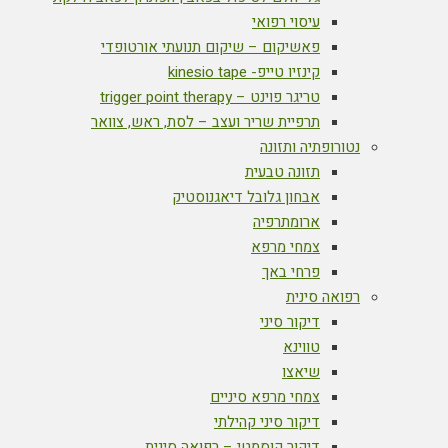
עיסוי רפואי
פאשיקום – שיקום תנועתי אורטופדי
קינזיו טייפ- kinesio tape
טריגר פוינט – trigger point therapy
תרפיית שריר ועצב – לסת, ראש, צוואר
נטורופתיה ותזונה
תזונה טבעית
אבחון גלובל דיאגנוסטיק
ארומתרפיה
צמחי מרפא
פרחי באך
רפואה סינית
דיקור סיני
טווינא
שיאצו
צמחי מרפא סיניים
דיקור סיני קהילתי
דיקור קוסמטי – רפואה סינית