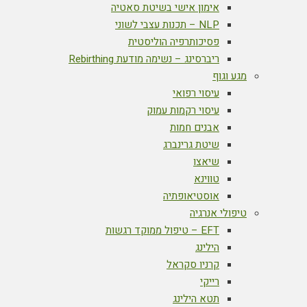
אימון אישי בשיטת סאטיה
NLP – תכנות עצבי לשוני
פסיכותרפיה הוליסטית
ריברסינג – נשימה מודעת Rebirthing
מגע וגוף
עיסוי רפואי
עיסוי רקמות עמוק
אבנים חמות
שיטת גרינברג
שיאצו
טווינא
אוסטיאופתיה
טיפולי אנרגיה
EFT – טיפול ממוקד רגשות
הילינג
קרניו סקראל
רייקי
תטא הילינג