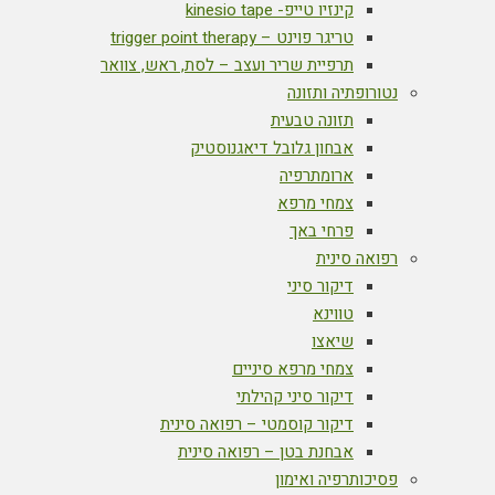
קינזיו טייפ- kinesio tape
טריגר פוינט – trigger point therapy
תרפיית שריר ועצב – לסת, ראש, צוואר
נטורופתיה ותזונה
תזונה טבעית
אבחון גלובל דיאגנוסטיק
ארומתרפיה
צמחי מרפא
פרחי באך
רפואה סינית
דיקור סיני
טווינא
שיאצו
צמחי מרפא סיניים
דיקור סיני קהילתי
דיקור קוסמטי – רפואה סינית
אבחנת בטן – רפואה סינית
פסיכותרפיה ואימון