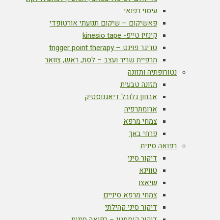
עיסוי רפואי
פאשיקום – שיקום תנועתי אורטופדי
קינזיו טייפ- kinesio tape
טריגר פוינט – trigger point therapy
תרפיית שריר ועצב – לסת, ראש, צוואר
נטורופתיה ותזונה
תזונה טבעית
אבחון גלובל דיאגנוסטיק
ארומתרפיה
צמחי מרפא
פרחי באך
רפואה סינית
דיקור סיני
טווינא
שיאצו
צמחי מרפא סיניים
דיקור סיני קהילתי
דיקור קוסמטי – רפואה סינית