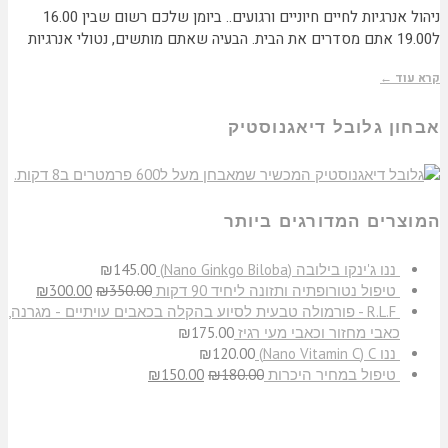
ניהול אנרגיות לחיים חיוניים ורגועים.. ביומן שלכם רשום שבין 16.00
ל19.00 אתם מסדרים את הבית. הבעיה שאתם מותשים, נטולי אנרגיות
קרא עוד ←
אבחון גלובל דיאגנוסטיק
המוצרים המדורגים ביותר
​ננו ג'ינקו בילובה (Nano Ginkgo Biloba)
145.00
₪
טיפול נטורופתיה ותזונה ליחיד 90 דקות
350.00
₪
300.00
₪
R.L.F - פורמולה טבעית לסיוע בהקלה בכאבים עויתיים - מגרנה,
כאבי מחזור וכאבי מעי רגיז
175.00
₪
ננו C‏ (Nano Vitamin C)
120.00
₪
טיפול במחיר היכרות
180.00
₪
150.00
₪