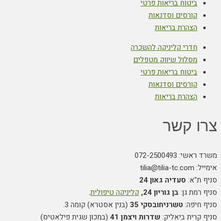
ביטוח בריאות פרטי
קורסים וסדנאות
הצהרת בריאות
חדרי קליניקה להשכרה
מסלול שיווק מטפלים
ביטוח בריאות פרטי
קורסים וסדנאות
הצהרת בריאות
צרו קשר
משרד ראשי: 072-2500493
אימייל: tilia@tilia-tc.com
סניף ת"א:
סעדיה גאון 24
סניף רמת גן:
בן גוריון 24,
קליניקה טיפולית
.
סניף חיפה:
טשרניחובסקי 35
(בנין אסטרא) קומה 3.
סניף קרית ביאליק:
שדרות ויצמן 41
(במכון שגית פילאטיס)