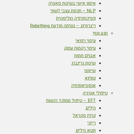
אימון אישי בשיטת סאטיה
NLP – תכנות עצבי לשוני
פסיכותרפיה הוליסטית
ריברסינג – נשימה מודעת Rebirthing
מגע וגוף
עיסוי רפואי
עיסוי רקמות עמוק
אבנים חמות
שיטת גרינברג
שיאצו
טווינא
אוסטיאופתיה
טיפולי אנרגיה
EFT – טיפול ממוקד רגשות
הילינג
קרניו סקראל
רייקי
תטא הילינג