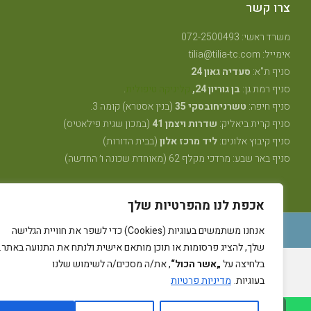
צרו קשר
משרד ראשי: 072-2500493
אימייל: tilia@tilia-tc.com
סניף ת"א:
סעדיה גאון 24
סניף רמת גן:
בן גוריון 24,
קליניקה טיפולית
.
סניף חיפה:
טשרניחובסקי 35
(בנין אסטרא) קומה 3.
סניף קרית ביאליק:
שדרות ויצמן 41
(במכון שגית פילאטיס)
סניף קיבוץ אלונים:
ליד מרכז אלון
(בבית הדורות)
סניף באר שבע: מרדכי מקלף 62 (מאוחדת שכונה ו׳ החדשה)
אכפת לנו מהפרטיות שלך
אנחנו משתמשים בעוגיות (Cookies) כדי לשפר את חוויית הגלישה
רייבן מדיה - קידום ובניית אתרים
שלך, להציג פרסומות או תוכן מותאם אישית ולנתח את התנועה באתר.
בלחיצה על
„אשר הכול“
, את/ה מסכים/ה לשימוש שלנו
בעוגיות.
מדיניות פרטיות