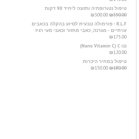
טיפול נטורופתיה ותזונה ליחיד 90 דקות
₪
300.00
₪
350.00
R.L.F - פורמולה טבעית לסיוע בהקלה בכאבים
עויתיים - מגרנה, כאבי מחזור וכאבי מעי רגיז
₪
175.00
ננו C‏ (Nano Vitamin C)
₪
120.00
טיפול במחיר היכרות
₪
150.00
₪
180.00