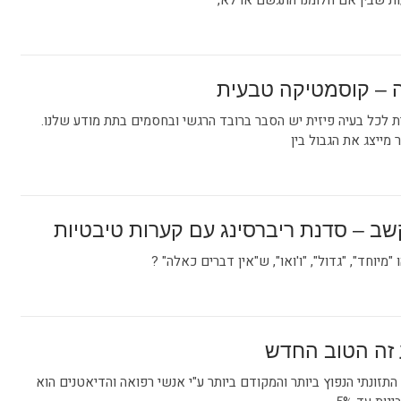
ות שבין אם חלומנו התגשם או לא,
 – קוסמטיקה טבעית
 לכל בעיה פיזית יש הסבר ברובד הרגשי ובחסמים בתת מודע שלנו.
 מייצג את הגבול בין
ב – סדנת ריברסינג עם קערות טיבטיות
"מיוחד", "גדול", "ו'ואו", ש"אין דברים כאלה" ?
 זה הטוב החדש
הטרנד התזונתי הנפוץ ביותר והמקודם ביותר ע"י אנשי רפואה והדיאטנים הוא