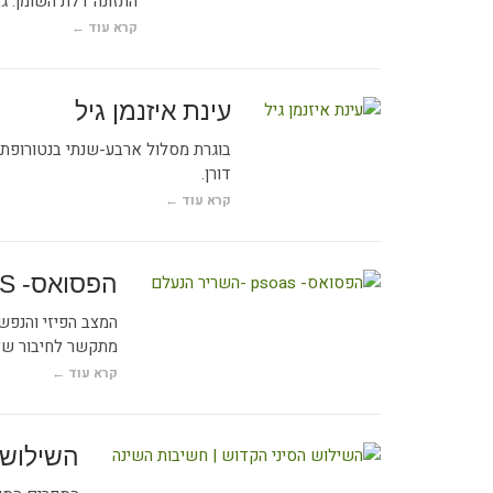
התזונה דלת השומן. גבינ
קרא עוד ←
עינת איזנמן גיל
בוגרת מסלול ארבע-שנתי בנטורופתיה
דורן.
קרא עוד ←
הפסואס- PSOAS -השריר הנעלם
המצב הפיזי והנפש
מתקשר לחיבור שלנ
קרא עוד ←
השילוש 