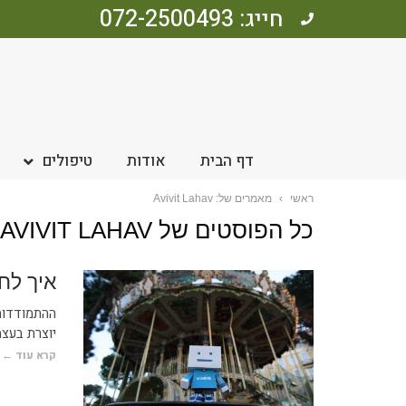
חייג: 072-2500493
דף הבית
אודות
טיפולים
ראשי
›
מאמרים של: Avivit Lahav
כל הפוסטים של
AVIVIT LAHAV
איך לח
ההתמודדות
יוצרת בעצמ
קרא עוד ←