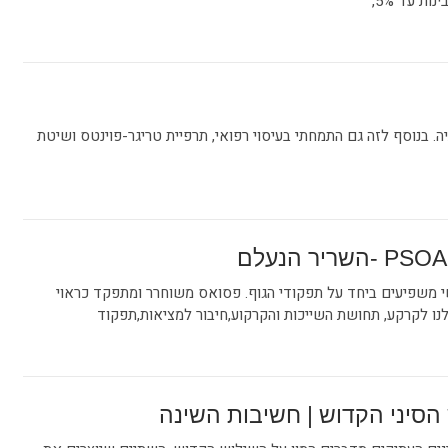
ות עד 5%,
. בנוסף לזה גם התמחתי בעיסוי רפואי, תרפיית טריגר-פוינטס ושיטת
י משפיעים ביחד על תפקודי הגוף. פסואס משוחרר ומתפקד כראוי
ו לקרקע, תחושת השייכות והקרקוע,חיבור למציאות,תפקוד
הסיני הקדוש | חשיבות השינה