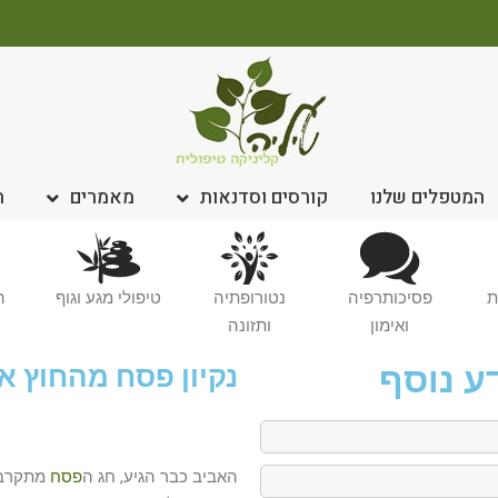
המטפלים שלנו
קורסים וסדנאות
מאמרים
ח
ת
פסיכותרפיה
נטורופתיה
טיפולי מגע וגוף
ה
ואימון
ותזונה
ע נוסף
נקיון פסח מהחוץ א
האביב כבר הגיע, חג ה
פסח
מתקרב