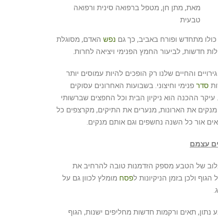
מאת, מתן חן, מטפל ברפואה סינית ורפואה
טבעית
כולו מתחדש ופורח באביב, כך גם
נפש
האדם, מסוגלת
ת חדשות, לביעור החמץ הפנימי ויציאה לחרות.
ירויים והחיים שלנו רק הופכים להיות עמוסים יותר
ות
סדר
פנימי וחיצוני. בשבועות האחרונים עסוקים
יקר ההכנה הוא ניקיון הבית וכל החפצים שברשותי
מנקים את הארונות, מנערים את התיקים, מקרצפים כל
אים אור כל השנה נחשפים וגם אותם מנקים.
ים עצמם
לוב של הטבע מספק הזדמנות טובה להרחיב את
הגוף ולכן בזמן הניקיונות ל
פסח
מומלץ לכוון גם על
.
 נתון, תאים ורקמות חדשות מחליפים ישנות, הגוף