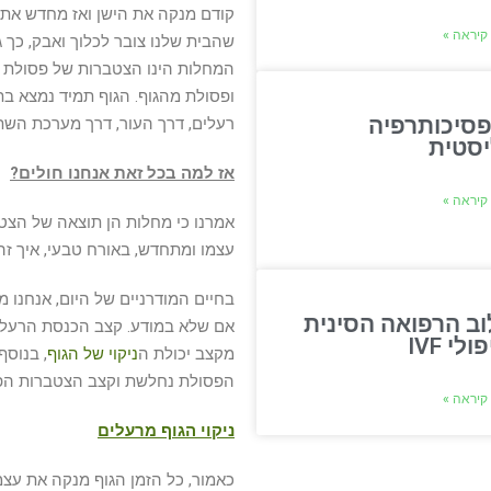
קודם מנקה את הישן ואז מחדש את ע
קיראה »
שהבית שלנו צובר לכלוך ואבק, כך ג
המחלות הינו הצטברות של פסולת ור
ופסולת מהגוף. הגוף תמיד נמצא בת
פסיכותרפיה
רעלים, דרך העור, דרך מערכת השתן
יסטית
אז למה בכל זאת אנחנו חולים?
קיראה »
אמרנו כי מחלות הן תוצאה של הצטב
עצמו ומתחדש, באורח טבעי, איך ז
בחיים המודרניים של היום, אנחנו מכ
וב הרפואה הסינית
אם שלא במודע. קצב הכנסת הרעלים
לי IVF
מקצב יכולת ה
ניקוי של הגוף
, בנוסף
הפסולת נחלשת וקצב הצטברות הפסו
קיראה »
ניקוי הגוף מרעלים
כאמור, כל הזמן הגוף מנקה את עצמ