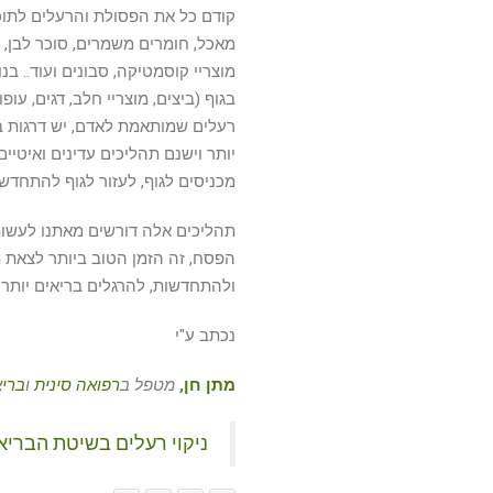
קודם כל את הפסולת והרעלים לתוכו
מאכל, חומרים משמרים, סוכר לבן, גל
מוצריי קוסמטיקה, סבונים ועוד.. ב
בגוף (ביצים, מוצריי חלב, דגים, עו
רעלים שמותאמת לאדם, יש דרגות בנ
יותר וישנם תהליכים עדינים ואיטי
מכניסים לגוף, לעזור לגוף להתחדש 
תהליכים אלה דורשים מאתנו לעשות 
הפסח, זה הזמן הטוב ביותר לצאת 
ולהתחדשות, להרגלים בריאים יותר ו
נכתב ע"י
מתן חן
,
מטפל ב
רפואה סינית
ו
בריא
ניקוי רעלים בשיטת הברי