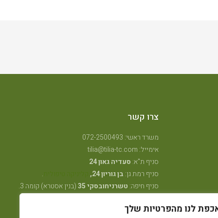
צרו קשר
משרד ראשי: 072-2500493
אימייל: tilia@tilia-tc.com
סניף ת"א:
סעדיה גאון 24
סניף רמת גן:
בן גוריון 24,
קליניקה טיפולית
.
סניף חיפה:
טשרניחובסקי 35
(בנין אסטרא) קומה 3.
סניף קרית ביאליק:
שדרות ויצמן 41
(במכון שגית
כפת לנו מהפרטיות שלך
פילאטיס)