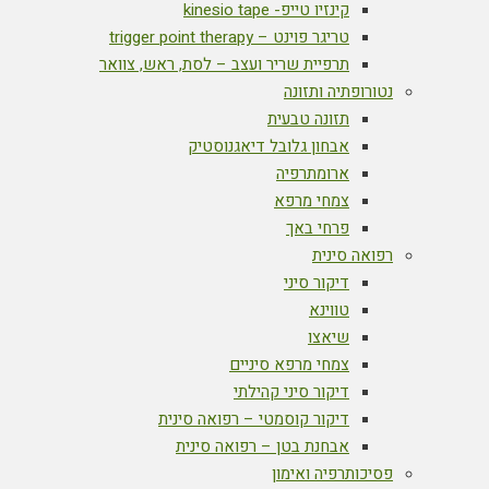
קינזיו טייפ- kinesio tape
טריגר פוינט – trigger point therapy
תרפיית שריר ועצב – לסת, ראש, צוואר
נטורופתיה ותזונה
תזונה טבעית
אבחון גלובל דיאגנוסטיק
ארומתרפיה
צמחי מרפא
פרחי באך
רפואה סינית
דיקור סיני
טווינא
שיאצו
צמחי מרפא סיניים
דיקור סיני קהילתי
דיקור קוסמטי – רפואה סינית
אבחנת בטן – רפואה סינית
פסיכותרפיה ואימון