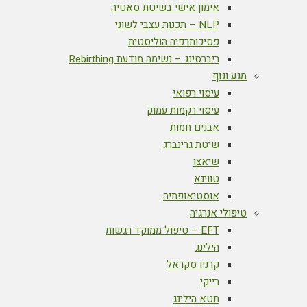
אימון אישי בשיטת סאטיה
NLP – תכנות עצבי לשוני
פסיכותרפיה הוליסטית
ריברסינג – נשימה מודעת Rebirthing
מגע וגוף
עיסוי רפואי
עיסוי רקמות עמוק
אבנים חמות
שיטת גרינברג
שיאצו
טווינא
אוסטיאופתיה
טיפולי אנרגיה
EFT – טיפול ממוקד רגשות
הילינג
קרניו סקראל
רייקי
תטא הילינג