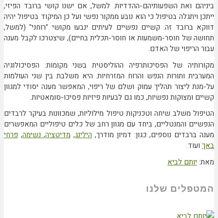
ביניהם ואת השפעותיהם-ההדדיות. למשל, אם ישנו קושי ברובד הפיזי,
ייתכן ויתגלה בטיפול כי הוא נובע ממקור נפשי ועל כן המיקוד בטיפול יהיה
דווקא ברובד זה. קשיים נפשיים לעיתים ינבעו מקושי "רוחני" (למשל,
תחושה של חוסר-משמעות או חוסר-תכלית בחיים), שיצטרכו לקבל מענה
עבור הריפוי של האדם.
מקורותיה של הפסיכותרפיה ההוליסטית בשני מקומות: הפסיכולוגיה
המערבית ותורות הנפש והרוח המזרחיות. היא משלבת בין שני העולמות
על-מנת ליצור תהליך עמוק ושלם של ריפוי, המאפשר מענה יסודי למגוון
קשיים ומצוקות נפשיות, כמו גם לבעיות פיזיות פסיכו-סומאטיות.
הטיפול משלב שיחה וטכניקות טיפול מילוליות, שמכוונות בעיקר לרבדים
הנפשיים והמנטליים, ביחד עם מגוון רחב של כלים טיפוליים המאפשרים
מענה ברבדים נוספים, כגון: דמיון מודרך,
הילינג
,
מדיטציה
,
נשימה
,
פרחי
באך
ועוד.
מאת:
יותם לביא
המטפלים שלנו