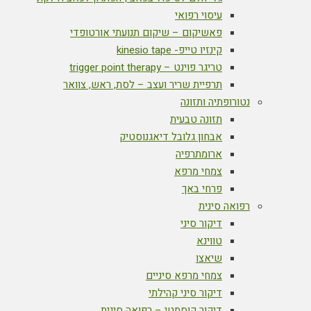
עיסוי רפואי
פאשיקום – שיקום תנועתי אורטופדי
קינזיו טייפ- kinesio tape
טריגר פוינט – trigger point therapy
תרפיית שריר ועצב – לסת, ראש, צוואר
נטורופתיה ותזונה
תזונה טבעית
אבחון גלובל דיאגנוסטיק
ארומתרפיה
צמחי מרפא
פרחי באך
רפואה סינית
דיקור סיני
טווינא
שיאצו
צמחי מרפא סיניים
דיקור סיני קהילתי
דיקור קוסמטי – רפואה סינית