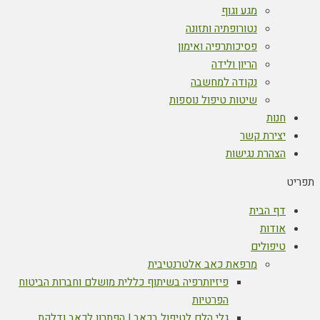
מגע וגוף
נטורופתיה ותזונה
פסיכותרפיה ואימון
הריון ולידה
נקודה למחשבה
שיטות טיפול נוספות
חנות
יצירת קשר
הצהרת נגישות
תפריט
דף הבית
אודות
טיפולים
מרפאת כאב אלטרנטיבית
פיזיותרפיה בשיתוף כללית מושלם וחברות הביטוח
הפרטיות
גלי הלם לטיפול בכאב | הפתרון לכאב ודלקת