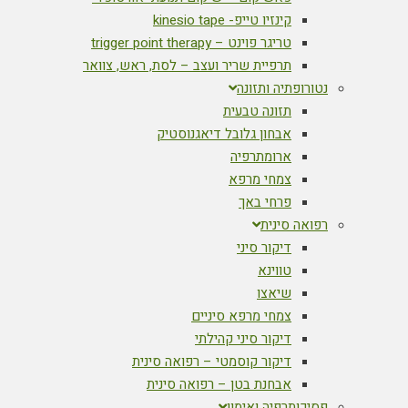
קינזיו טייפ- kinesio tape
טריגר פוינט – trigger point therapy
תרפיית שריר ועצב – לסת, ראש, צוואר
נטורופתיה ותזונה
תזונה טבעית
אבחון גלובל דיאגנוסטיק
ארומתרפיה
צמחי מרפא
פרחי באך
רפואה סינית
דיקור סיני
טווינא
שיאצו
צמחי מרפא סיניים
דיקור סיני קהילתי
דיקור קוסמטי – רפואה סינית
אבחנת בטן – רפואה סינית
פסיכותרפיה ואימון