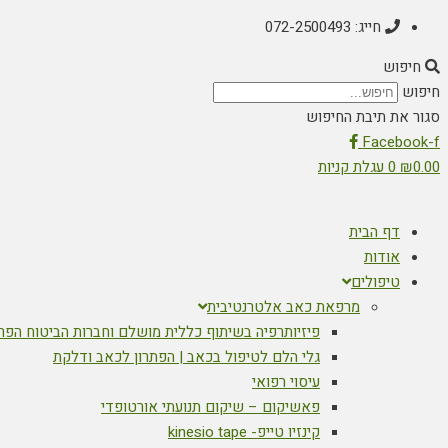
חייג: 072-2500493
חיפוש
חיפוש
סגור את תיבת החיפוש
Facebook-f
0.00
₪
0
עגלת קניות
דף הבית
אודות
טיפולים
מרפאת כאב אלטרנטיבית
פיזיותרפיה בשיתוף כללית מושלם וחברות הביטוח הפר
גלי הלם לטיפול בכאב | הפתרון לכאב ודלקת
עיסוי רפואי
פאשיקום – שיקום תנועתי אורטופדי
קינזיו טייפ- kinesio tape