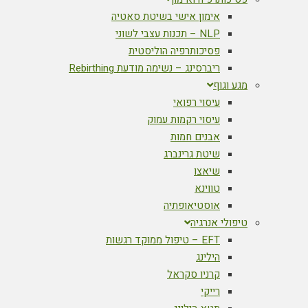
אימון אישי בשיטת סאטיה
NLP – תכנות עצבי לשוני
פסיכותרפיה הוליסטית
ריברסינג – נשימה מודעת Rebirthing
מגע וגוף
עיסוי רפואי
עיסוי רקמות עמוק
אבנים חמות
שיטת גרינברג
שיאצו
טווינא
אוסטיאופתיה
טיפולי אנרגיה
EFT – טיפול ממוקד רגשות
הילינג
קרניו סקראל
רייקי