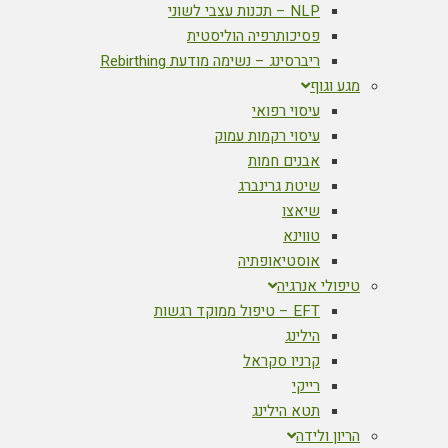
NLP – תכנות עצבי לשוני
פסיכותרפיה הוליסטית
ריברסינג – נשימה מודעת Rebirthing
מגע וגוף
עיסוי רפואי
עיסוי רקמות עמוק
אבנים חמות
שיטת גרינברג
שיאצו
טווינא
אוסטיאופתיה
טיפולי אנרגיה
EFT – טיפול ממוקד רגשות
הילינג
קרניו סקראל
רייקי
תטא הילינג
הריון ולידה