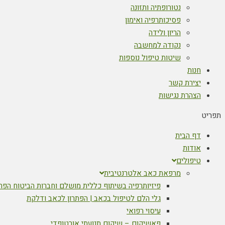
נטורופתיה ותזונה
פסיכותרפיה ואימון
הריון ולידה
נקודה למחשבה
שיטות טיפול נוספות
חנות
יצירת קשר
הצהרת נגישות
תפריט
דף הבית
אודות
טיפולים
מרפאת כאב אלטרנטיבית
פיזיותרפיה בשיתוף כללית מושלם וחברות הביטוח הפר
גלי הלם לטיפול בכאב | הפתרון לכאב ודלקת
עיסוי רפואי
פאשיקום – שיקום תנועתי אורטופדי