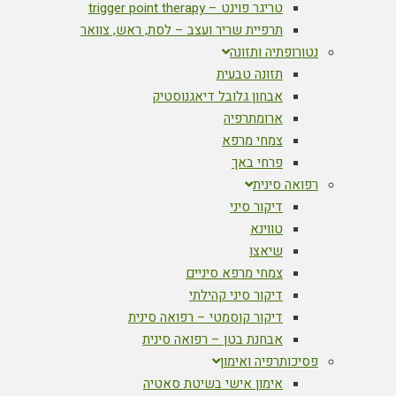
טריגר פוינט – trigger point therapy
תרפיית שריר ועצב – לסת, ראש, צוואר
נטורופתיה ותזונה
תזונה טבעית
אבחון גלובל דיאגנוסטיק
ארומתרפיה
צמחי מרפא
פרחי באך
רפואה סינית
דיקור סיני
טווינא
שיאצו
צמחי מרפא סיניים
דיקור סיני קהילתי
דיקור קוסמטי – רפואה סינית
אבחנת בטן – רפואה סינית
פסיכותרפיה ואימון
אימון אישי בשיטת סאטיה