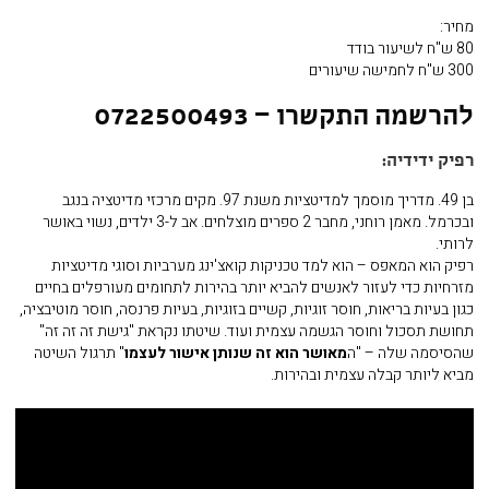
מחיר:
80 ש"ח לשיעור בודד
300 ש"ח לחמישה שיעורים
להרשמה התקשרו – 0722500493
רפיק ידידיה:
בן 49. מדריך מוסמך למדיטציות משנת 97. מקים מרכזי מדיטציה בנגב
ובכרמל. מאמן רוחני, מחבר 2 ספרים מוצלחים. אב ל-3 ילדים, נשוי באושר
לרותי.
רפיק הוא המאפס – הוא למד טכניקות קואצ'ינג מערביות וסוגי מדיטציות
מזרחיות כדי לעזור לאנשים להביא יותר בהירות לתחומים מעורפלים בחיים
כגון בעיות בריאות, חוסר זוגיות, קשיים בזוגיות, בעיות פרנסה, חוסר מוטיבציה,
תחושת תסכול וחוסר הגשמה עצמית ועוד. שיטתו נקראת "גישת זה זה זה"
שהסיסמה שלה – "ה
מאושר הוא זה שנותן אישור לעצמו
" תרגול השיטה
מביא ליותר קבלה עצמית ובהירות.