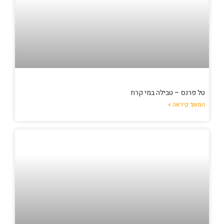
טל פרנס – טבילה במי קרח
המשך קיראה »