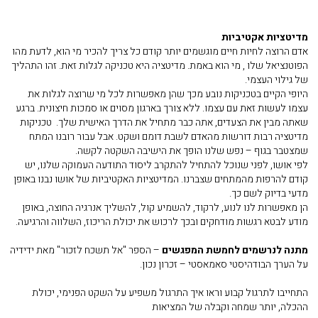
מדיטציות אקטיביות
אדם הרוצה לחיות חיים מוגשמים יותר קודם כל צריך להכיר מי הוא, לדעת מהו
הפוטנציאל שלו , מי הוא באמת. מדיטציה היא טכניקה לגלות זאת. זהו התהליך
של גילוי העצמי.
היופי הקיים בטכניקות נובע מכך שהן מאפשרות לכל מי שרוצה לגלות את
עצמו לעשות זאת עם עצמו. ללא צורך בארגון מסוים או סמכות חיצונית. ברגע
שאתה מבין את הצעדים, אתה כבר מתחיל את הדרך האישית שלך. טכניקות
מדיטציה רבות דורשות מהאדם לשבת דומם ושקט. אבל עבור רובנו המתח
שמצטבר בגוף – נפש שלנו הופך את הישיבה השקטה לקשה.
לפי אושו, לפני שנוכל להתחיל להתקרב ליסוד התודעה העמוקה שלנו, יש
קודם להרפות מהמתחים שצברנו. המדיטציות האקטיביות של אושו נבנו באופן
מדעי בדיוק לשם כך.
הן מאפשרות לנו לנוע, לרקוד, להשמיע קול, להשליך אנרגיה החוצה, באופן
מודע לבטא רגשות מודחקים ובכך לרכוש את יכולת הריכוז, השלווה והרגיעה.
מתנה לנרשמים לחמשת המפגשים
– הספר "אל תשכח לזכור" מאת ידידיה
על הערך הבודהיסטי סאמאסטי – זכרון נכון.
התחייבו לתרגול קבוע וראו איך התרגול משפיע על השקט הפנימי, יכולת
ההכלה, יותר שמחה וקבלה של המציאות