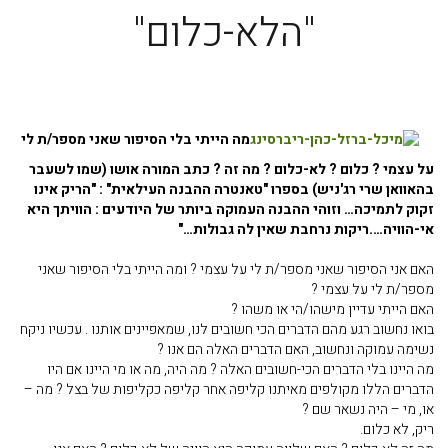
"הלא-כלום"
מה הייתי בלי הסיפור שאני מספר/ת לי
על עצמי ? כלום ? לא-כלום ? מה זה ? כתב המורה אושו (שמו לשעבר
בהאוואן שרי רג'ניש) בספרו "טאנטרה ההבנה העילאית" : "הריק אינו
זקוק לתמיכה… וזוהי ההבנה העמוקה ביותר של היודעים : הוויתך היא
אי-הוויה….ריקות נרחבת שאין לה גבולות…"
האם אני הסיפור שאני מספר/ת לי על עצמי ? ומה הייתי בלי הסיפור שאני
מספר/ת לי על עצמי ?
האם הייתי עדיין מישהו/הי או משהו ?
בואו נחשוב רגע מהם הדברים הכי חשובים לנו, שמאפיינים אותנו . עכשיו ניקח
נשימה עמוקה ונחשוב, האם הדברים האלה הם אנו ?
מה היינו בלי הדברים הכי-חשובים האלה ? מה היה, מה או מי היינו אם היו
הדברים הללו מקולפים מאיתנו קליפה אחר קליפה כקליפות
של בצל ? מה –
או, מי – היה נשאר שם ?
ריק, לא כלום.