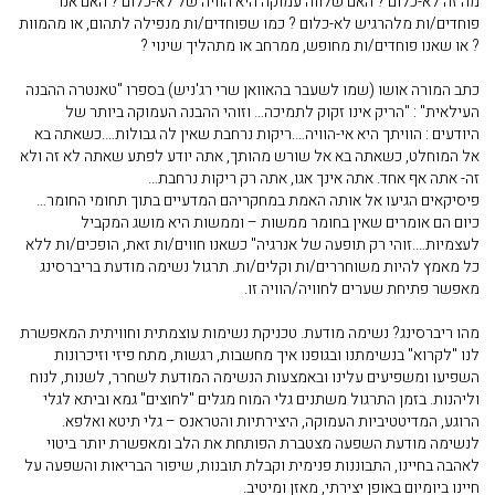
מה זה לא-כלום ? האם שלווה עמוקה היא הוויה של לא-כלום ? האם אנו
פוחדים/ות מלהרגיש לא-כלום ? כמו שפוחדים/ות מנפילה לתהום, או מהמוות
? או שאנו פוחדים/ות מחופש, ממרחב או מתהליך שינוי ?
כתב המורה אושו (שמו לשעבר בהאוואן שרי רג'ניש) בספרו "טאנטרה ההבנה
העילאית" : "הריק אינו זקוק לתמיכה… וזוהי ההבנה העמוקה ביותר של
היודעים : הוויתך היא אי-הוויה….ריקות נרחבת שאין לה גבולות….כשאתה בא
אל המוחלט, כשאתה בא אל שורש מהותך, אתה יודע לפתע שאתה לא זה ולא
זה- אתה אף אחד. אתה אינך אגו, אתה רק ריקות נרחבת…
פיסיקאים הגיעו אל אותה האמת במחקריהם המדעיים בתוך תחומי החומר…
כיום הם אומרים שאין בחומר ממשות – וממשות היא מושג המקביל
לעצמיות….זוהי רק תופעה של אנרגיה" כשאנו חווים/ות זאת, הופכים/ות ללא
כל מאמץ להיות משוחררים/ות וקלים/ות. תרגול נשימה מודעת בריברסינג
מאפשר פתיחת שערים לחוויה/הוויה זו.
מהו ריברסינג? נשימה מודעת. טכניקת נשימות עוצמתית וחוויתית המאפשרת
לנו "לקרוא" בנשימתנו ובגופנו איך מחשבות, רגשות, מתח פיזי וזיכרונות
השפיעו ומשפיעים עלינו ובאמצעות הנשימה המודעת לשחרר, לשנות, לנוח
וליהנות. בזמן התרגול משתנים גלי המוח מגלים "לחוצים" גמא וביתא לגלי
הרוגע, המדיטטיביות העמוקה, היצירתיות והטראנס – גלי תיטא ואלפא.
לנשימה מודעת השפעה מצטברת הפותחת את הלב ומאפשרת יותר ביטוי
לאהבה בחיינו, התבוננות פנימית וקבלת תובנות, שיפור הבריאות והשפעה על
חיינו ביומיום באופן יצירתי, מאזן ומיטיב.