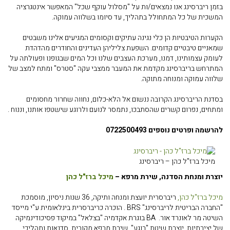
בזמן ריברסינג אנו נמצאים/ות על "מסלול עוקף שכל" המאפשר אינטגרציה
המשכית של כל המתחולל בתהליך, עד סיומו בשלווה עמוקה.
הקערות הטיבטיות הן כלי נגינה עתיקים וקסומים המגיעים אלינו משבטים
שמאניים טיבטיים קדומים. השפעת צליליהן העדינים והחודרים מהדהדת
לעומק עצמותינו, דמנו, מערכת העצבים שלנו וכל המים שבגופנו ופעולתה על
המתרחש בריברסינג מקדמת את המעבר ממצבי עקה "סטרס" ומתח למצב של
שלווה עמוקה ומנוחה מתוקה.
בסדנת הריברסינג הקרובה ננשום אל הלא-כלום, נחווה שחרור מחסומים
ומתחים, נפרום קשרים שהסתבכו, נתמסר לנועם ולרוגע שישטפו אותנו, וננוח .
להרשמה ופרטים נוספים 0722500493
מיכל ברז"ל כהן – ריברסינג
יוצרת ומנחת הסדנה, שירת מרפא –
מיכל ברז"ל כהן
מיכל ברז"ל כהן,
ריברסרית יועצת ומנחה ותיקה, 36 שנות ניסיון, מוסמכת
"החברה הבריטית לריברסינג" BRS . הוכרה כריברסרית בינלאומית ע"י מייסד
השיטה מר לאונרד אור. BA בוגרת אקדמיה "בצלאל" במיקוד פסיכודינמיקה
של יצירתיות. יוצרת שיטת "רוגע", שירת מרפא מקורית, סדנאות ותהליכי