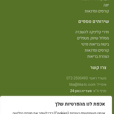
יוגה
קורסים וסדנאות
שירותים נוספים
חדרי קליניקה להשכרה
מסלול שיווק מטפלים
ביטוח בריאות פרטי
קורסים וסדנאות
הצהרת בריאות
צרו קשר
משרד ראשי: 072-2500493
אימייל: tilia@tilia-tc.com
סניף ת"א:
סעדיה גאון 24
סניף רמת גן:
בן גוריון 24,
קליניקה טיפולית
.
אכפת לנו מהפרטיות שלך
סניף חיפה:
טשרניחובסקי 35
(בנין אסטרא) קומה 3.
סניף קרית ביאליק:
שדרות ויצמן 41
(במכון שגית פילאטיס)
אנחנו משתמשים בעוגיות (Cookies) כדי לשפר את חוויית הגלישה