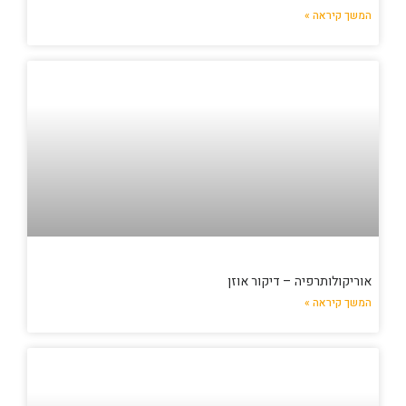
המשך קיראה »
אוריקולותרפיה – דיקור אוזן
המשך קיראה »