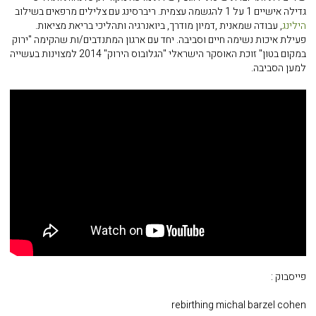
גדילה אישיים 1 על 1 להגשמה עצמית. ריברסינג עם צלילים מרפאים בשילוב
הילינג
, עבודה שמאנית ,דמיון מודרך, ביואנרגיה ותהליכי בריאת מציאות.
פעילת איכות נשימה חיים וסביבה. יחד עם ארגון המתנדבים/ות שהקימה "ירוק
במקום בטון" זוכת האוסקר הישראלי "הגלובוס הירוק" 2014 למצוינות בעשייה
למען הסביבה.
פייסבוק :
rebirthing michal barzel cohen