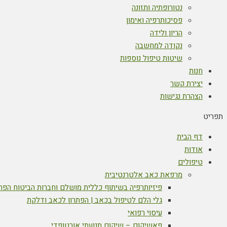
נטורופתיה ותזונה
פסיכותרפיה ואימון
הריון ולידה
נקודה למחשבה
שיטות טיפול נוספות
חנות
יצירת קשר
הצהרת נגישות
תפריט
דף הבית
אודות
טיפולים
מרפאת כאב אלטרנטיבית
פיזיותרפיה בשיתוף כללית מושלם וחברות הביטוח הפר
גלי הלם לטיפול בכאב | הפתרון לכאב ודלקת
עיסוי רפואי
פאשיקום – שיקום תנועתי אורטופדי