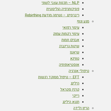
NLP – תכנות עצבי לשוני
פסיכותרפיה הוליסטית
ריברסינג – נשימה מודעת Rebirthing
מגע וגוף
עיסוי רפואי
עיסוי רקמות עמוק
אבנים חמות
שיטת גרינברג
שיאצו
טווינא
אוסטיאופתיה
טיפולי אנרגיה
EFT – טיפול ממוקד רגשות
הילינג
קרניו סקראל
רייקי
תטא הילינג
הריון ולידה