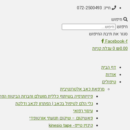
חייג: 072-2500493
חיפוש
חיפוש
סגור את תיבת החיפוש
Facebook-f
0.00
₪
0
עגלת קניות
דף הבית
אודות
טיפולים
מרפאת כאב אלטרנטיבית
פיזיותרפיה בשיתוף כללית מושלם וחברות הביטוח הפר
גלי הלם לטיפול בכאב | הפתרון לכאב ודלקת
עיסוי רפואי
פאשיקום – שיקום תנועתי אורטופדי
קינזיו טייפ- kinesio tape