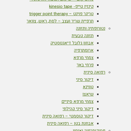
קינזיו טייפ- kinesio tape
טריגר פוינט – trigger point therapy
תרפיית שריר ועצב – לסת, ראש, צוואר
נטורופתיה ותזונה
תזונה טבעית
אבחון גלובל דיאגנוסטיק
ארומתרפיה
צמחי מרפא
פרחי באך
רפואה סינית
דיקור סיני
טווינא
שיאצו
צמחי מרפא סיניים
דיקור סיני קהילתי
דיקור קוסמטי – רפואה סינית
אבחנת בטן – רפואה סינית
פסיכותרפיה ואימון