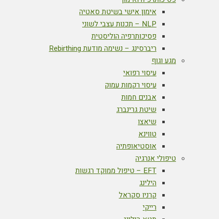
אימון אישי בשיטת סאטיה
NLP – תכנות עצבי לשוני
פסיכותרפיה הוליסטית
ריברסינג – נשימה מודעת Rebirthing
מגע וגוף
עיסוי רפואי
עיסוי רקמות עמוק
אבנים חמות
שיטת גרינברג
שיאצו
טווינא
אוסטיאופתיה
טיפולי אנרגיה
EFT – טיפול ממוקד רגשות
הילינג
קרניו סקראל
רייקי