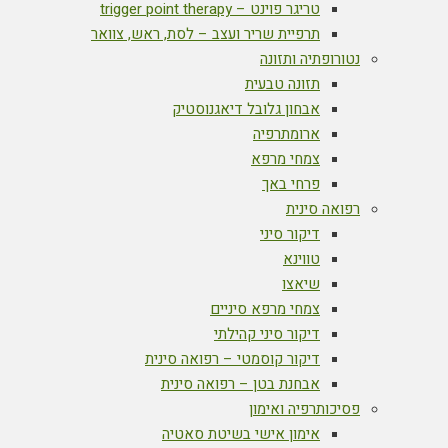
טריגר פוינט – trigger point therapy
תרפיית שריר ועצב – לסת, ראש, צוואר
נטורופתיה ותזונה
תזונה טבעית
אבחון גלובל דיאגנוסטיק
ארומתרפיה
צמחי מרפא
פרחי באך
רפואה סינית
דיקור סיני
טווינא
שיאצו
צמחי מרפא סיניים
דיקור סיני קהילתי
דיקור קוסמטי – רפואה סינית
אבחנת בטן – רפואה סינית
פסיכותרפיה ואימון
אימון אישי בשיטת סאטיה