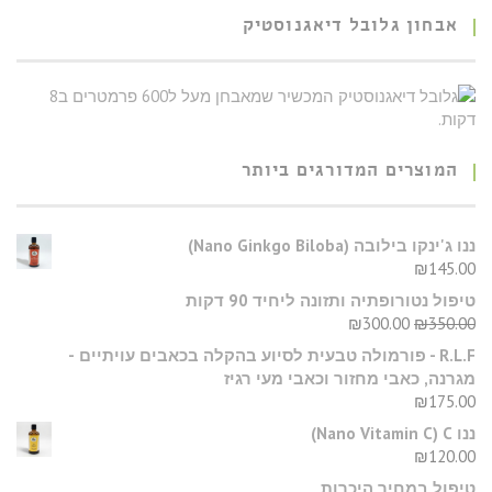
אבחון גלובל דיאגנוסטיק
המוצרים המדורגים ביותר
​ננו ג'ינקו בילובה (Nano Ginkgo Biloba)
₪
145.00
טיפול נטורופתיה ותזונה ליחיד 90 דקות
₪
300.00
₪
350.00
R.L.F - פורמולה טבעית לסיוע בהקלה בכאבים עויתיים -
מגרנה, כאבי מחזור וכאבי מעי רגיז
₪
175.00
ננו C‏ (Nano Vitamin C)
₪
120.00
טיפול במחיר היכרות