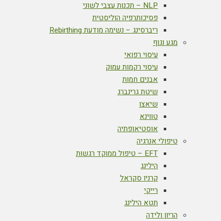
NLP – תכנות עצבי לשוני
פסיכותרפיה הוליסטית
ריברסינג – נשימה מודעת Rebirthing
מגע וגוף
עיסוי רפואי
עיסוי רקמות עמוק
אבנים חמות
שיטת גרינברג
שיאצו
טווינא
אוסטיאופתיה
טיפולי אנרגיה
EFT – טיפול ממוקד רגשות
הילינג
קרניו סקראל
רייקי
תטא הילינג
הריון ולידה