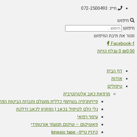
חייג: 072-2500493
חיפוש
חיפוש
סגור את תיבת החיפוש
Facebook-f
0.00
₪
0
עגלת קניות
דף הבית
אודות
טיפולים
מרפאת כאב אלטרנטיבית
פיזיותרפיה בשיתוף כללית מושלם וחברות הביטוח הפר
גלי הלם לטיפול בכאב | הפתרון לכאב ודלקת
עיסוי רפואי
פאשיקום – שיקום תנועתי אורטופדי
קינזיו טייפ- kinesio tape