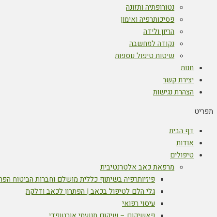
נטורופתיה ותזונה
פסיכותרפיה ואימון
הריון ולידה
נקודה למחשבה
שיטות טיפול נוספות
חנות
יצירת קשר
הצהרת נגישות
תפריט
דף הבית
אודות
טיפולים
מרפאת כאב אלטרנטיבית
פיזיותרפיה בשיתוף כללית מושלם וחברות הביטוח הפר
גלי הלם לטיפול בכאב | הפתרון לכאב ודלקת
עיסוי רפואי
פאשיקום – שיקום תנועתי אורטופדי