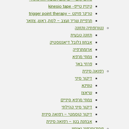
קינזיו טייפ- kinesio tape
טריגר פוינט – trigger point therapy
תרפיית שריר ועצב – לסת, ראש, צוואר
נטורופתיה ותזונה
תזונה טבעית
אבחון גלובל דיאגנוסטיק
ארומתרפיה
צמחי מרפא
פרחי באך
רפואה סינית
דיקור סיני
טווינא
שיאצו
צמחי מרפא סיניים
דיקור סיני קהילתי
דיקור קוסמטי – רפואה סינית
אבחנת בטן – רפואה סינית
פסיכותרפיה ואימון