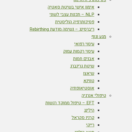
אימון אישי בשיטת סאטיה
NLP – תכנות עצבי לשוני
פסיכותרפיה הוליסטית
ריברסינג – נשימה מודעת Rebirthing
מגע וגוף
עיסוי רפואי
עיסוי רקמות עמוק
אבנים חמות
שיטת גרינברג
שיאצו
טווינא
אוסטיאופתיה
טיפולי אנרגיה
EFT – טיפול ממוקד רגשות
הילינג
קרניו סקראל
רייקי