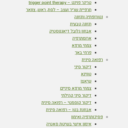
טריגר פוינט – trigger point therapy
תרפיית שריר ועצב – לסת, ראש, צוואר
נטורופתיה ותזונה
תזונה טבעית
אבחון גלובל דיאגנוסטיק
ארומתרפיה
צמחי מרפא
פרחי באך
רפואה סינית
דיקור סיני
טווינא
שיאצו
צמחי מרפא סיניים
דיקור סיני קהילתי
דיקור קוסמטי – רפואה סינית
אבחנת בטן – רפואה סינית
פסיכותרפיה ואימון
אימון אישי בשיטת סאטיה