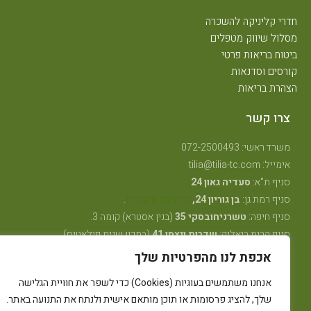
חדרי קליניקה להשכרה
מסלול שיווק מטפלים
ביטוח בריאות פרטי
קורסים וסדנאות
הצהרת בריאות
צרו קשר
משרד ראשי: 072-2500493
אימייל: tilia@tilia-tc.com
סניף ת"א:
סעדיה גאון 24
סניף רמת גן:
בן גוריון 24,
קליניקה טיפולית
.
סניף חיפה:
טשרניחובסקי 35
(בנין אסטרא) קומה 3.
סניף קרית ביאליק:
שדרות ויצמן 41
(במכון שגית פילאטיס)
סניף קיבוץ אלונים:
ליד מרכז אלון
(בבית הדורות)
אכפת לנו מהפרטיות שלך
סניף באר שבע: מרדכי מקלף 62 (מאוחדת שכונה ו׳ החדשה)
אנחנו משתמשים בעוגיות (Cookies) כדי לשפר את חוויית הגלישה
שלך, להציג פרסומות או תוכן מותאם אישית ולנתח את התנועה באתר.