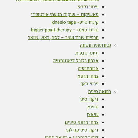
עיסוי רפואי
פאשיקום – שיקום תנועתי אורטופדי
קינזיו טייפ- kinesio tape
טריגר פוינט – trigger point therapy
תרפיית שריר ועצב – לסת, ראש, צוואר
נטורופתיה ותזונה
תזונה טבעית
אבחון גלובל דיאגנוסטיק
ארומתרפיה
צמחי מרפא
פרחי באך
רפואה סינית
דיקור סיני
טווינא
שיאצו
צמחי מרפא סיניים
דיקור סיני קהילתי
דיקור קוסמטי – רפואה סינית