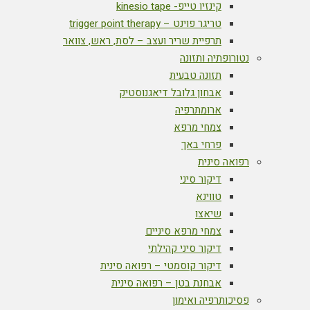
קינזיו טייפ- kinesio tape
טריגר פוינט – trigger point therapy
תרפיית שריר ועצב – לסת, ראש, צוואר
נטורופתיה ותזונה
תזונה טבעית
אבחון גלובל דיאגנוסטיק
ארומתרפיה
צמחי מרפא
פרחי באך
רפואה סינית
דיקור סיני
טווינא
שיאצו
צמחי מרפא סיניים
דיקור סיני קהילתי
דיקור קוסמטי – רפואה סינית
אבחנת בטן – רפואה סינית
פסיכותרפיה ואימון