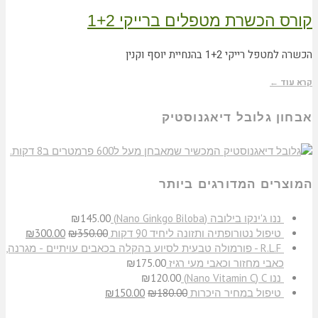
קורס הכשרת מטפלים ברייקי 1+2
הכשרה למטפל רייקי 1+2 בהנחיית יוסף וקנין
קרא עוד ←
אבחון גלובל דיאגנוסטיק
המוצרים המדורגים ביותר
​ננו ג'ינקו בילובה (Nano Ginkgo Biloba)
145.00
₪
טיפול נטורופתיה ותזונה ליחיד 90 דקות
350.00
₪
300.00
₪
R.L.F - פורמולה טבעית לסיוע בהקלה בכאבים עויתיים - מגרנה,
כאבי מחזור וכאבי מעי רגיז
175.00
₪
ננו C‏ (Nano Vitamin C)
120.00
₪
טיפול במחיר היכרות
180.00
₪
150.00
₪