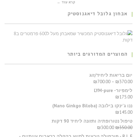
קרא עוד ←
אבחון גלובל דיאגנוסטיק
המוצרים המדורגים ביותר
יום בריאות ליחיד/זוג
₪
700.00
–
₪
370.00
לימפיור- LYM-pure
₪
175.00
​ננו ג'ינקו בילובה (Nano Ginkgo Biloba)
₪
145.00
טיפול נטורופתיה ותזונה ליחיד 90 דקות
₪
300.00
₪
350.00
R.L.F - פורמולה טבעית לסיוע בהקלה בכאבים עויתיים -