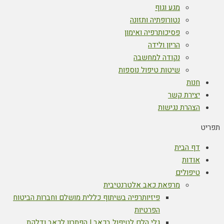
מגע וגוף
נטורופתיה ותזונה
פסיכותרפיה ואימון
הריון ולידה
נקודה למחשבה
שיטות טיפול נוספות
חנות
יצירת קשר
הצהרת נגישות
תפריט
דף הבית
אודות
טיפולים
מרפאת כאב אלטרנטיבית
פיזיותרפיה בשיתוף כללית מושלם וחברות הביטוח
הפרטיות
גלי הלם לטיפול בכאב | הפתרון לכאב ודלקת