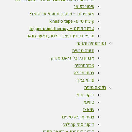
עיסוי רפואי
פאשיקום – שיקום תנועתי אורטופדי
קינזיו טייפ- kinesio tape
טריגר פוינט – trigger point therapy
תרפיית שריר ועצב – לסת, ראש, צוואר
נטורופתיה ותזונה
תזונה טבעית
אבחון גלובל דיאגנוסטיק
ארומתרפיה
צמחי מרפא
פרחי באך
רפואה סינית
דיקור סיני
טווינא
שיאצו
צמחי מרפא סיניים
דיקור סיני קהילתי
דיקור קוסמטי – רפואה סינית