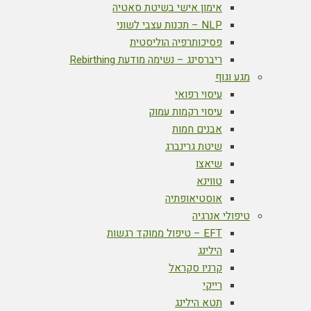
אימון אישי בשיטת סאטיה
NLP – תכנות עצבי לשוני
פסיכותרפיה הוליסטית
ריברסינג – נשימה מודעת Rebirthing
מגע וגוף
עיסוי רפואי
עיסוי רקמות עמוק
אבנים חמות
שיטת גרינברג
שיאצו
טווינא
אוסטיאופתיה
טיפולי אנרגיה
EFT – טיפול ממוקד רגשות
הילינג
קרניו סקראל
רייקי
תטא הילינג