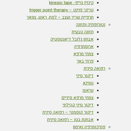
קינזיו טייפ- kinesio tape
טריגר פוינט – trigger point therapy
תרפיית שריר ועצב – לסת, ראש, צוואר
נטורופתיה ותזונה
תזונה טבעית
אבחון גלובל דיאגנוסטיק
ארומתרפיה
צמחי מרפא
פרחי באך
רפואה סינית
דיקור סיני
טווינא
שיאצו
צמחי מרפא סיניים
דיקור סיני קהילתי
דיקור קוסמטי – רפואה סינית
אבחנת בטן – רפואה סינית
פסיכותרפיה ואימון