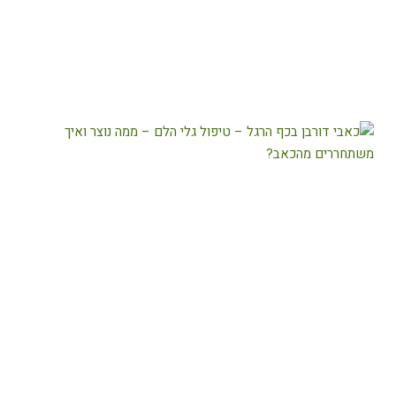
של
כאבים
קרא
עוד
←
כאבי
דורבן
בכף
הרגל
–
טיפול
גלי
הלם
–
ממה
נוצר
ואיך