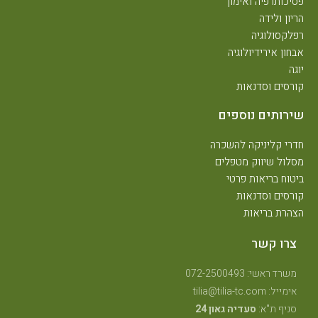
פסיכותרפיה ואימון
הריון ולידה
רפלקסולוגיה
אבחון אירידיולוגיה
יוגה
קורסים וסדנאות
שירותים נוספים
חדרי קליניקה להשכרה
מסלול שיווק מטפלים
ביטוח בריאות פרטי
קורסים וסדנאות
הצהרת בריאות
צרו קשר
משרד ראשי: 072-2500493
אימייל: tilia@tilia-tc.com
סניף ת"א:
סעדיה גאון 24