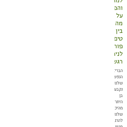
מחשבה-
הפעם
ל
ה
ין
יפולי
וריות
ניתוק
גשי
בריאות
נפשית
לנו
קבעת
ן
יתר
היכולת
לנו
הרגיש
גוון