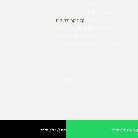
אימייל: tilia@tilia-tc.com
סניף ת"א:
סעדיה גאון 24
סניף רמת גן:
בן גוריון 24,
קליניקה טיפולית
.
סניף חיפה:
טשרניחובסקי 35
(בנין אסטרא) קומה 3.
סניף קרית ביאליק:
שדרות ויצמן 41
(במכון שגית פילאטיס)
סניף קיבוץ אלונים:
ליד מרכז אלון
(בבית הדורות)
סניף באר שבע: מרדכי מקלף 62 (מאוחדת שכונה ו׳ החדשה)
רייבן מדיה - קידום ובניית אתרים
אפ לטיליה
חייג/י לטיליה