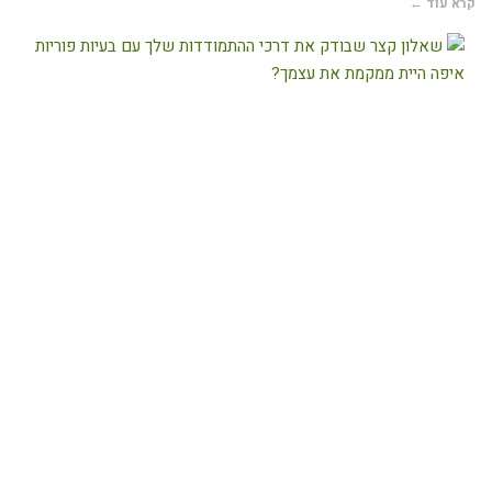
רא עוד ←
אלון
צר
בודק
ת
רכי
התמודדות
לך
ם
עיות
וריות
יפה
יית
מקמת
ת
צמך?