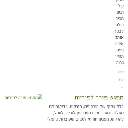
ל
גשות,
היכולת
לנו
בטא
ותם,
יכות
יינו
הייה
בוה
רא
וד
פגש פורה לפוריות
לוז צפוף של הורמונים, הזרקות, בדיקות דם
אולטרסאונד אין כמעט זמן לעצור, לעכל,
הרגיש. מפגש חוויתי לנשים שעוברות טיפולי