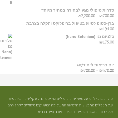
דרות טיפולי מגע לבחירה במחיר מיוחד
₪
2,200.00
–
₪
700.0
רן-סטופ לסיוע בטיפול בריפלוקס והקלה בצרבת
₪
194.0
יום ננו (Nano Selenium)
₪
175.0
ום בריאות ליחיד/זוג
₪
700.00
–
₪
370.0
יליה מרכז לרפואה משלימה וטיפולים הוליסטיים היא קליניקה שיתופית
ל מטפלים ממקצועות הרפואה המשלימה המעניקים טיפולים לקהל רחב
ל לקוחות אשר מעוניינים בשיפור אורח חיים הבריא.