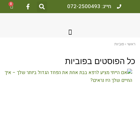
0
חייג: 072-2500493
אשי
›
פוביות
ל הפוסטים ב
פוביות
ם
ייתי
ציע
רפא
בת
חת
ת
פחד