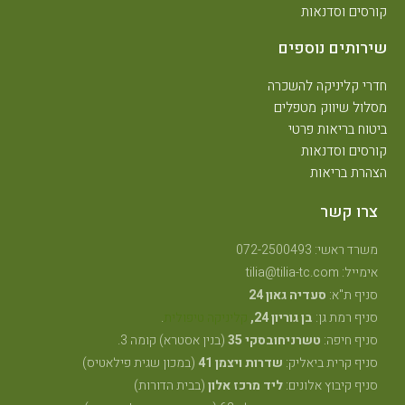
ורסים וסדנאות
ירותים נוספים
דרי קליניקה להשכרה
סלול שיווק מטפלים
יטוח בריאות פרטי
ורסים וסדנאות
צהרת בריאות
צרו קשר
משרד ראשי: 072-2500493
אימייל: tilia@tilia-tc.com
סניף ת"א:
סעדיה גאון 24
סניף רמת גן:
בן גוריון 24,
קליניקה טיפולית
.
סניף חיפה:
טשרניחובסקי 35
(בנין אסטרא) קומה 3.
סניף קרית ביאליק:
שדרות ויצמן 41
(במכון שגית פילאטיס)
סניף קיבוץ אלונים:
ליד מרכז אלון
(בבית הדורות)