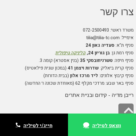
צרו קשר
משרד ראשי: 072-2500493
אימייל: tilia@tilia-tc.com
סניף ת"א:
סעדיה גאון 24
סניף רמת גן:
בן גוריון 24,
קליניקה טיפולית
.
סניף חיפה:
טשרניחובסקי 35
(בנין אסטרא) קומה 3.
סניף קרית ביאליק:
שדרות ויצמן 41
(במכון שגית פילאטיס)
סניף קיבוץ אלונים:
ליד מרכז אלון
(בבית הדורות)
סניף באר שבע: מרדכי מקלף 62 (מאוחדת שכונה ו׳ החדשה)
רייבן מדיה - קידום ובניית אתרים
גלילה
לראש
ווצאפ לטיליה
ווצאפ לטיליה
חייג/י לטיליה
חייג/י לטיליה