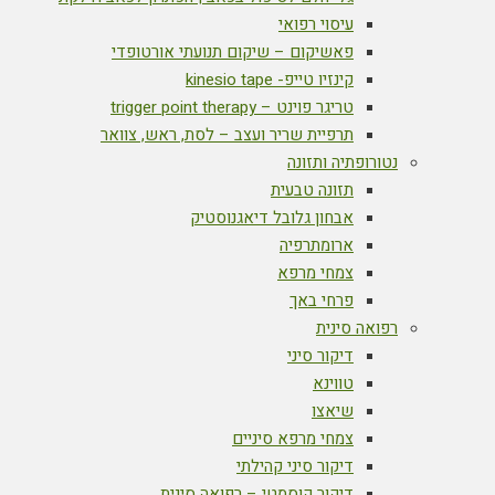
עיסוי רפואי
פאשיקום – שיקום תנועתי אורטופדי
קינזיו טייפ- kinesio tape
טריגר פוינט – trigger point therapy
תרפיית שריר ועצב – לסת, ראש, צוואר
נטורופתיה ותזונה
תזונה טבעית
אבחון גלובל דיאגנוסטיק
ארומתרפיה
צמחי מרפא
פרחי באך
רפואה סינית
דיקור סיני
טווינא
שיאצו
צמחי מרפא סיניים
דיקור סיני קהילתי
דיקור קוסמטי – רפואה סינית