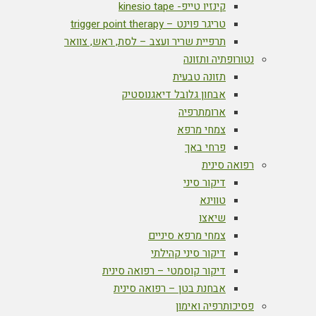
קינזיו טייפ- kinesio tape
טריגר פוינט – trigger point therapy
תרפיית שריר ועצב – לסת, ראש, צוואר
נטורופתיה ותזונה
תזונה טבעית
אבחון גלובל דיאגנוסטיק
ארומתרפיה
צמחי מרפא
פרחי באך
רפואה סינית
דיקור סיני
טווינא
שיאצו
צמחי מרפא סיניים
דיקור סיני קהילתי
דיקור קוסמטי – רפואה סינית
אבחנת בטן – רפואה סינית
פסיכותרפיה ואימון