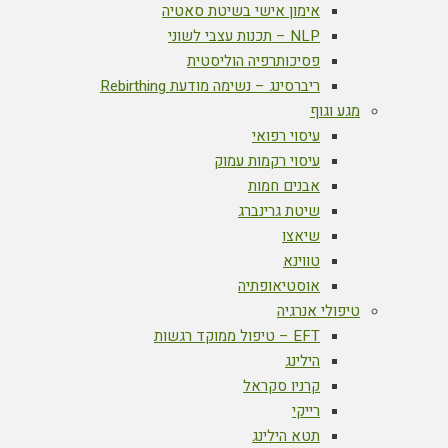
אימון אישי בשיטת סאטיה
NLP – תכנות עצבי לשוני
פסיכותרפיה הוליסטית
ריברסינג – נשימה מודעת Rebirthing
מגע וגוף
עיסוי רפואי
עיסוי רקמות עמוק
אבנים חמות
שיטת גרינברג
שיאצו
טווינא
אוסטיאופתיה
טיפולי אנרגיה
EFT – טיפול ממוקד רגשות
הילינג
קרניו סקראל
רייקי
תטא הילינג