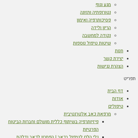
מגע וגוף
נטורופתיה ותזונה
פסיכותרפיה ואימון
הריון ולידה
נקודה למחשבה
שיטות טיפול נוספות
חנות
יצירת קשר
הצהרת נגישות
תפריט
דף הבית
אודות
טיפולים
מרפאת כאב אלטרנטיבית
פיזיותרפיה בשיתוף כללית מושלם וחברות הביטוח
הפרטיות
גלי הלם לטיפול בכאב | הפתרון לכאב ודלקת