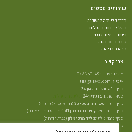
שירותים נוספים
חדרי קליניקה להשכרה
מסלול שיווק מטפלים
ביטוח בריאות פרטי
קורסים וסדנאות
הצהרת בריאות
צרו קשר
משרד ראשי: 072-2500493
אימייל: tilia@tilia-tc.com
סניף ת"א:
סעדיה גאון 24
סניף רמת גן:
בן גוריון 24,
קליניקה טיפולית
.
סניף חיפה:
טשרניחובסקי 35
(בנין אסטרא) קומה 3.
סניף קרית ביאליק:
שדרות ויצמן 41
(במכון שגית פילאטיס)
סניף קיבוץ אלונים:
ליד מרכז אלון
(בבית הדורות)
סניף באר שבע: מרדכי מקלף 62 (מאוחדת שכונה ו׳ החדשה)