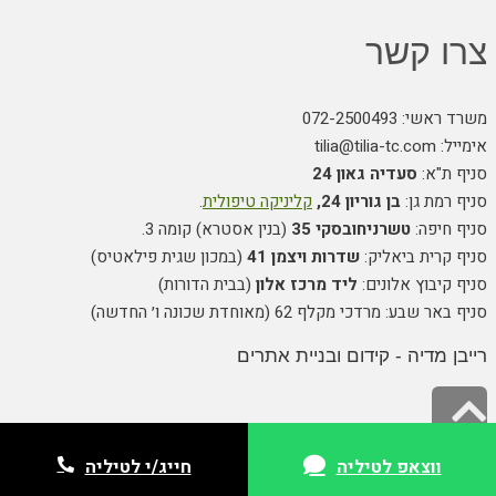
צרו קשר
משרד ראשי: 072-2500493
אימייל: tilia@tilia-tc.com
סניף ת"א:
סעדיה גאון 24
סניף רמת גן:
בן גוריון 24,
קליניקה טיפולית
.
סניף חיפה:
טשרניחובסקי 35
(בנין אסטרא) קומה 3.
סניף קרית ביאליק:
שדרות ויצמן 41
(במכון שגית פילאטיס)
סניף קיבוץ אלונים:
ליד מרכז אלון
(בבית הדורות)
סניף באר שבע: מרדכי מקלף 62 (מאוחדת שכונה ו׳ החדשה)
רייבן מדיה - קידום ובניית אתרים
גלילה
לראש
ווצאפ לטיליה
ווצאפ לטיליה
חייג/י לטיליה
חייג/י לטיליה