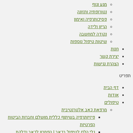
מגע וגוף
נטורופתיה ותזונה
פסיכותרפיה ואימון
הריון ולידה
נקודה למחשבה
שיטות טיפול נוספות
חנות
יצירת קשר
הצהרת נגישות
תפריט
דף הבית
אודות
טיפולים
מרפאת כאב אלטרנטיבית
פיזיותרפיה בשיתוף כללית מושלם וחברות הביטוח
הפרטיות
גלי הלם לטיפול בכאב | הפתרון לכאב ודלקת