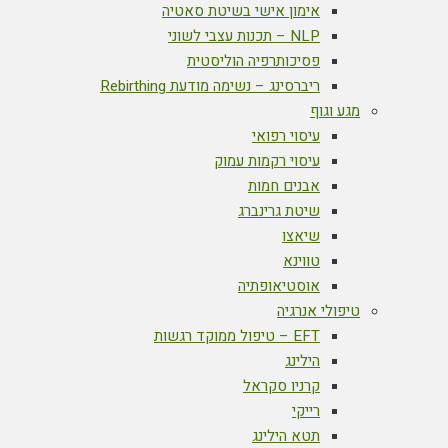
אימון אישי בשיטת סאטיה
NLP – תכנות עצבי לשוני
פסיכותרפיה הוליסטית
ריברסינג – נשימה מודעת Rebirthing
מגע וגוף
עיסוי רפואי
עיסוי רקמות עמוק
אבנים חמות
שיטת גרינברג
שיאצו
טווינא
אוסטיאופתיה
טיפולי אנרגיה
EFT – טיפול ממוקד רגשות
הילינג
קרניו סקראל
רייקי
תטא הילינג