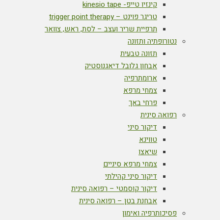
קינזיו טייפ- kinesio tape
טריגר פוינט – trigger point therapy
תרפיית שריר ועצב – לסת, ראש, צוואר
נטורופתיה ותזונה
תזונה טבעית
אבחון גלובל דיאגנוסטיק
ארומתרפיה
צמחי מרפא
פרחי באך
רפואה סינית
דיקור סיני
טווינא
שיאצו
צמחי מרפא סיניים
דיקור סיני קהילתי
דיקור קוסמטי – רפואה סינית
אבחנת בטן – רפואה סינית
פסיכותרפיה ואימון