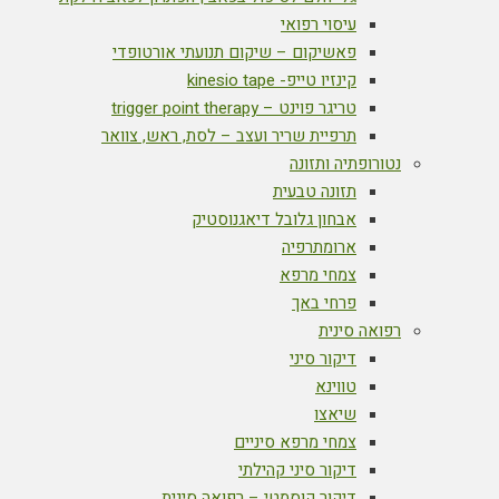
עיסוי רפואי
פאשיקום – שיקום תנועתי אורטופדי
קינזיו טייפ- kinesio tape
טריגר פוינט – trigger point therapy
תרפיית שריר ועצב – לסת, ראש, צוואר
נטורופתיה ותזונה
תזונה טבעית
אבחון גלובל דיאגנוסטיק
ארומתרפיה
צמחי מרפא
פרחי באך
רפואה סינית
דיקור סיני
טווינא
שיאצו
צמחי מרפא סיניים
דיקור סיני קהילתי
דיקור קוסמטי – רפואה סינית