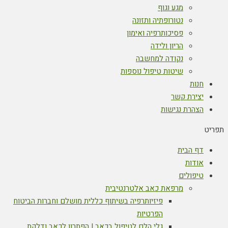
מגע וגוף
נטורופתיה ותזונה
פסיכותרפיה ואימון
הריון ולידה
נקודה למחשבה
שיטות טיפול נוספות
חנות
יצירת קשר
הצהרת נגישות
תפריט
דף הבית
אודות
טיפולים
מרפאת כאב אלטרנטיבית
פיזיותרפיה בשיתוף כללית מושלם וחברות הביטוח
הפרטיות
גלי הלם לטיפול בכאב | הפתרון לכאב ודלקת