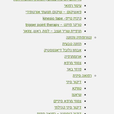
עיסוי רפואי
פאשיקום – שיקום תנועתי אורטופדי
קינזיו טייפ- kinesio tape
טריגר פוינט – trigger point therapy
תרפיית שריר ועצב – לסת, ראש, צוואר
נטורופתיה ותזונה
תזונה טבעית
אבחון גלובל דיאגנוסטיק
ארומתרפיה
צמחי מרפא
פרחי באך
רפואה סינית
דיקור סיני
טווינא
שיאצו
צמחי מרפא סיניים
דיקור סיני קהילתי
דיקור קוסמטי – רפואה סינית