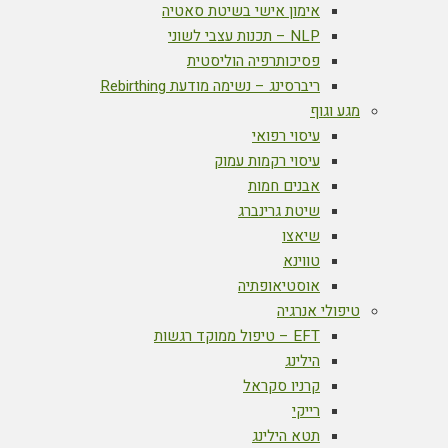
אימון אישי בשיטת סאטיה
NLP – תכנות עצבי לשוני
פסיכותרפיה הוליסטית
ריברסינג – נשימה מודעת Rebirthing
מגע וגוף
עיסוי רפואי
עיסוי רקמות עמוק
אבנים חמות
שיטת גרינברג
שיאצו
טווינא
אוסטיאופתיה
טיפולי אנרגיה
EFT – טיפול ממוקד רגשות
הילינג
קרניו סקראל
רייקי
תטא הילינג