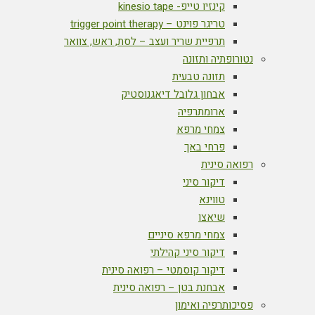
קינזיו טייפ- kinesio tape
טריגר פוינט – trigger point therapy
תרפיית שריר ועצב – לסת, ראש, צוואר
נטורופתיה ותזונה
תזונה טבעית
אבחון גלובל דיאגנוסטיק
ארומתרפיה
צמחי מרפא
פרחי באך
רפואה סינית
דיקור סיני
טווינא
שיאצו
צמחי מרפא סיניים
דיקור סיני קהילתי
דיקור קוסמטי – רפואה סינית
אבחנת בטן – רפואה סינית
פסיכותרפיה ואימון