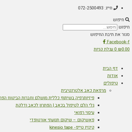
חייג: 072-2500493
חיפוש
חיפוש
סגור את תיבת החיפוש
Facebook-f
0.00
₪
0
עגלת קניות
דף הבית
אודות
טיפולים
מרפאת כאב אלטרנטיבית
פיזיותרפיה בשיתוף כללית מושלם וחברות הביטוח הפר
גלי הלם לטיפול בכאב | הפתרון לכאב ודלקת
עיסוי רפואי
פאשיקום – שיקום תנועתי אורטופדי
קינזיו טייפ- kinesio tape