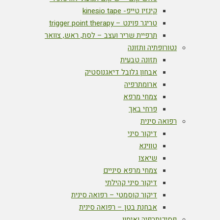
קינזיו טייפ- kinesio tape
טריגר פוינט – trigger point therapy
תרפיית שריר ועצב – לסת, ראש, צוואר
נטורופתיה ותזונה
תזונה טבעית
אבחון גלובל דיאגנוסטיק
ארומתרפיה
צמחי מרפא
פרחי באך
רפואה סינית
דיקור סיני
טווינא
שיאצו
צמחי מרפא סיניים
דיקור סיני קהילתי
דיקור קוסמטי – רפואה סינית
אבחנת בטן – רפואה סינית
פסיכותרפיה ואימון