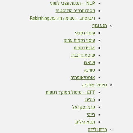
NLP – תכנות עצבי לשוני
פסיכותרפיה הוליסטית
ריברסינג – נשימה מודעת Rebirthing
מגע וגוף
עיסוי רפואי
עיסוי רקמות עמוק
אבנים חמות
שיטת גרינברג
שיאצו
טווינא
אוסטיאופתיה
טיפולי אנרגיה
EFT – טיפול ממוקד רגשות
הילינג
קרניו סקראל
רייקי
תטא הילינג
הריון ולידה