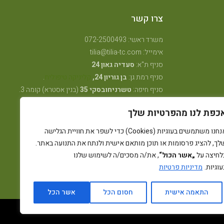
צרו קשר
משרד ראשי: 072-2500493
אימייל: tilia@tilia-tc.com
סניף ת"א:
סעדיה גאון 24
סניף רמת גן:
בן גוריון 24,
קליניקה טיפולית
.
סניף חיפה:
טשרניחובסקי 35
(בנין אסטרא) קומה 3.
סניף קרית ביאליק:
שדרות ויצמן 41
(במכון שגית
כפת לנו מהפרטיות שלך
פילאטיס)
סניף קיבוץ אלונים:
ליד מרכז אלון
(בבית הדורות)
אנחנו משתמשים בעוגיות (Cookies) כדי לשפר את חוויית הגלישה
סניף באר שבע: מרדכי מקלף 62 (מאוחדת שכונה ו׳
לך, להציג פרסומות או תוכן מותאם אישית ולנתח את התנועה באתר.
החדשה)
לחיצה על
„אשר הכול“
, את/ה מסכים/ה לשימוש שלנו
עוגיות.
מדיניות פרטיות
התאמה אישית
חסום הכל
אשר הכל
רייבן מדיה - קידום ובניית אתרים