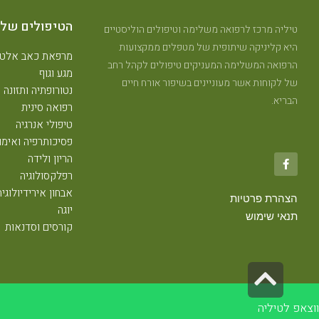
הטיפולים שלנ
טיליה מרכז לרפואה משלימה וטיפולים הוליסטיים
היא קליניקה שיתופית של מטפלים ממקצועות
מרפאת כאב אלטר
הרפואה המשלימה המעניקים טיפולים לקהל רחב
מגע וגוף
של לקוחות אשר מעוניינים בשיפור אורח חיים
נטורופתיה ותזונה
הבריא.
רפואה סינית
טיפולי אנרגיה
פסיכותרפיה ואימון
הריון ולידה
רפלקסולוגיה
אבחון אירידיולוגיה
הצהרת פרטיות
יוגה
תנאי שימוש
קורסים וסדנאות
גלילה
לראש
ווצאפ לטיליה