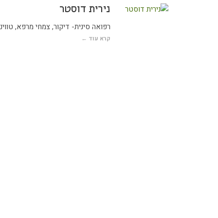
נירית דוסטר
רפואה סינית- דיקור, צמחי מרפא, טווינא
קרא עוד ←