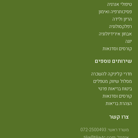
יפולי אנרגיה
סיכותרפיה ואימון
ריון ולידה
פלקסולוגיה
בחון אירידיולוגיה
וגה
ורסים וסדנאות
ירותים נוספים
דרי קליניקה להשכרה
סלול שיווק מטפלים
יטוח בריאות פרטי
ורסים וסדנאות
צהרת בריאות
צרו קשר
משרד ראשי: 072-2500493
אימייל: tilia@tilia-tc.com