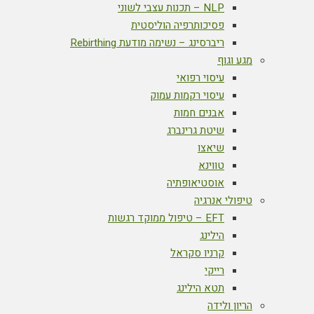
NLP – תכנות עצבי לשוני
פסיכותרפיה הוליסטית
ריברסינג – נשימה מודעת Rebirthing
מגע וגוף
עיסוי רפואי
עיסוי רקמות עמוק
אבנים חמות
שיטת גרינברג
שיאצו
טווינא
אוסטיאופתיה
טיפולי אנרגיה
EFT – טיפול ממוקד רגשות
הילינג
קרניו סקראל
רייקי
תטא הילינג
הריון ולידה