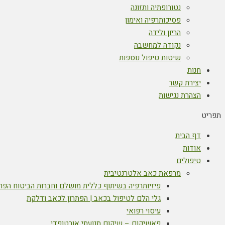
נטורופתיה ותזונה
פסיכותרפיה ואימון
הריון ולידה
נקודה למחשבה
שיטות טיפול נוספות
חנות
יצירת קשר
הצהרת נגישות
תפריט
דף הבית
אודות
טיפולים
מרפאת כאב אלטרנטיבית
פיזיותרפיה בשיתוף כללית מושלם וחברות הביטוח הפר
גלי הלם לטיפול בכאב | הפתרון לכאב ודלקת
עיסוי רפואי
פאשיקום – שיקום תנועתי אורטופדי