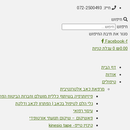
חייג: 072-2500493
חיפוש
חיפוש
סגור את תיבת החיפוש
Facebook-f
0.00
₪
0
עגלת קניות
דף הבית
אודות
טיפולים
מרפאת כאב אלטרנטיבית
פיזיותרפיה בשיתוף כללית מושלם וחברות הביטוח הפר
גלי הלם לטיפול בכאב | הפתרון לכאב ודלקת
עיסוי רפואי
פאשיקום – שיקום תנועתי אורטופדי
קינזיו טייפ- kinesio tape