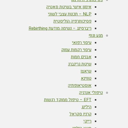
אימון אישי בשיטת סאטיה
NLP – תכנות עצבי לשוני
פסיכותרפיה הוליסטית
ריברסינג – נשימה מודעת Rebirthing
מגע וגוף
עיסוי רפואי
עיסוי רקמות עמוק
אבנים חמות
שיטת גרינברג
שיאצו
טווינא
אוסטיאופתיה
טיפולי אנרגיה
EFT – טיפול ממוקד רגשות
הילינג
קרניו סקראל
רייקי