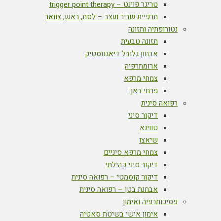
טריגר פוינט – trigger point therapy
תרפיית שריר ועצב – לסת, ראש, צוואר
נטורופתיה ותזונה
תזונה טבעית
אבחון גלובל דיאגנוסטיק
ארומתרפיה
צמחי מרפא
פרחי באך
רפואה סינית
דיקור סיני
טווינא
שיאצו
צמחי מרפא סיניים
דיקור סיני קהילתי
דיקור קוסמטי – רפואה סינית
אבחנת בטן – רפואה סינית
פסיכותרפיה ואימון
אימון אישי בשיטת סאטיה