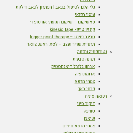
גלי הלם לטיפול בכאב | הפתרון לכאב ודלקת
עיסוי רפואי
פאשיקום – שיקום תנועתי אורטופדי
קינזיו טייפ- kinesio tape
טריגר פוינט – trigger point therapy
תרפיית שריר ועצב – לסת, ראש, צוואר
נטורופתיה ותזונה
תזונה טבעית
אבחון גלובל דיאגנוסטיק
ארומתרפיה
צמחי מרפא
פרחי באך
רפואה סינית
דיקור סיני
טווינא
שיאצו
צמחי מרפא סיניים