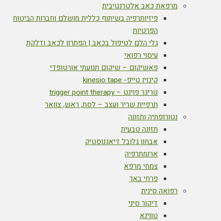
מרפאת כאב אלטרנטיבית
פיזיותרפיה בשיתוף כללית מושלם וחברות הביטוח
הפרטיות
גלי הלם לטיפול בכאב | הפתרון לכאב ודלקת
עיסוי רפואי
פאשיקום – שיקום תנועתי אורטופדי
קינזיו טייפ- kinesio tape
טריגר פוינט – trigger point therapy
תרפיית שריר ועצב – לסת, ראש, צוואר
נטורופתיה ותזונה
תזונה טבעית
אבחון גלובל דיאגנוסטיק
ארומתרפיה
צמחי מרפא
פרחי באך
רפואה סינית
דיקור סיני
טווינא