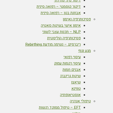
דיקור סיני קהילתי
דיקור קוסמטי – רפואה סינית
אבחנת בטן – רפואה סינית
פסיכותרפיה ואימון
אימון אישי בשיטת סאטיה
NLP – תכנות עצבי לשוני
פסיכותרפיה הוליסטית
ריברסינג – נשימה מודעת Rebirthing
מגע וגוף
עיסוי רפואי
עיסוי רקמות עמוק
אבנים חמות
שיטת גרינברג
שיאצו
טווינא
אוסטיאופתיה
טיפולי אנרגיה
EFT – טיפול ממוקד רגשות