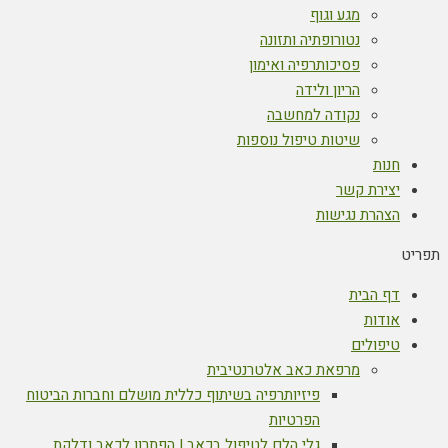
מגע וגוף
נטורופתיה ותזונה
פסיכותרפיה ואימון
הריון ולידה
נקודה למחשבה
שיטות טיפול נוספות
חנות
יצירת קשר
הצהרת נגישות
תפריט
דף הבית
אודות
טיפולים
מרפאת כאב אלטרנטיבית
פיזיותרפיה בשיתוף כללית מושלם וחברות הביטוח
הפרטיות
גלי הלם לטיפול בכאב | הפתרון לכאב ודלקת