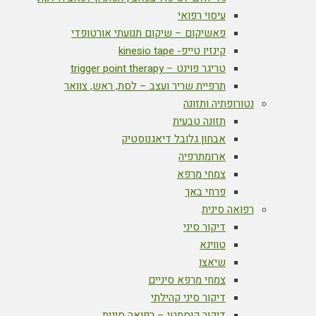
עיסוי רפואי
פאשיקום – שיקום תנועתי אורטופדי
קינזיו טייפ- kinesio tape
טריגר פוינט – trigger point therapy
תרפיית שריר ועצב – לסת, ראש, צוואר
נטורופתיה ותזונה
תזונה טבעית
אבחון גלובל דיאגנוסטיק
ארומתרפיה
צמחי מרפא
פרחי באך
רפואה סינית
דיקור סיני
טווינא
שיאצו
צמחי מרפא סיניים
דיקור סיני קהילתי
דיקור קוסמטי – רפואה סינית