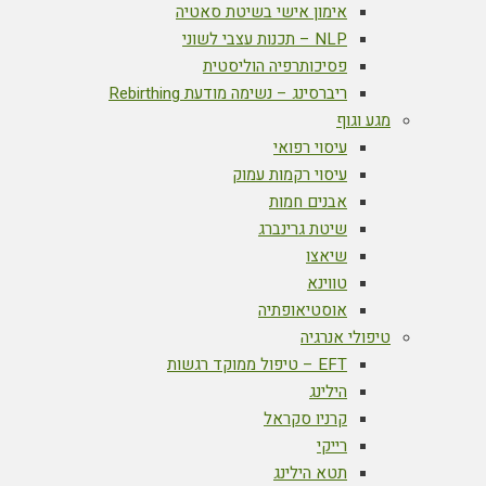
אימון אישי בשיטת סאטיה
NLP – תכנות עצבי לשוני
פסיכותרפיה הוליסטית
ריברסינג – נשימה מודעת Rebirthing
מגע וגוף
עיסוי רפואי
עיסוי רקמות עמוק
אבנים חמות
שיטת גרינברג
שיאצו
טווינא
אוסטיאופתיה
טיפולי אנרגיה
EFT – טיפול ממוקד רגשות
הילינג
קרניו סקראל
רייקי
תטא הילינג