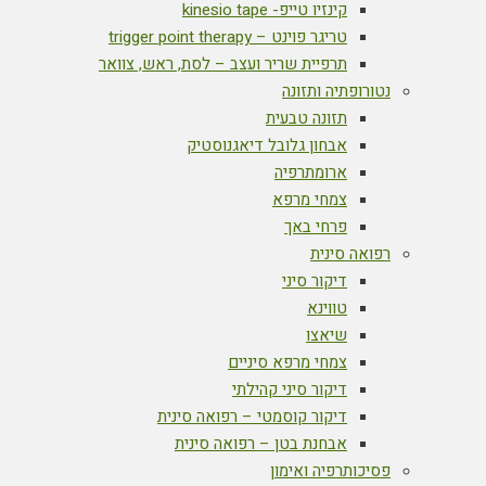
קינזיו טייפ- kinesio tape
טריגר פוינט – trigger point therapy
תרפיית שריר ועצב – לסת, ראש, צוואר
נטורופתיה ותזונה
תזונה טבעית
אבחון גלובל דיאגנוסטיק
ארומתרפיה
צמחי מרפא
פרחי באך
רפואה סינית
דיקור סיני
טווינא
שיאצו
צמחי מרפא סיניים
דיקור סיני קהילתי
דיקור קוסמטי – רפואה סינית
אבחנת בטן – רפואה סינית
פסיכותרפיה ואימון