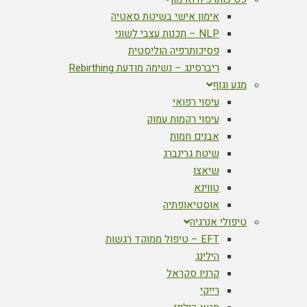
אימון אישי בשיטת סאטיה
NLP – תכנות עצבי לשוני
פסיכותרפיה הוליסטית
ריברסינג – נשימה מודעת Rebirthing
מגע וגוף
עיסוי רפואי
עיסוי רקמות עמוק
אבנים חמות
שיטת גרינברג
שיאצו
טווינא
אוסטיאופתיה
טיפולי אנרגיה
EFT – טיפול ממוקד רגשות
הילינג
קרניו סקראל
רייקי