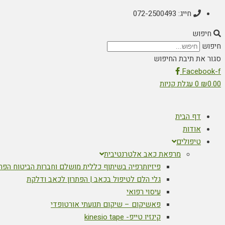
חייג: 072-2500493
חיפוש
חיפוש
סגור את תיבת החיפוש
Facebook-f
0.00
₪
0
עגלת קניות
דף הבית
אודות
טיפולים
מרפאת כאב אלטרנטיבית
פיזיותרפיה בשיתוף כללית מושלם וחברות הביטוח הפר
גלי הלם לטיפול בכאב | הפתרון לכאב ודלקת
עיסוי רפואי
פאשיקום – שיקום תנועתי אורטופדי
קינזיו טייפ- kinesio tape