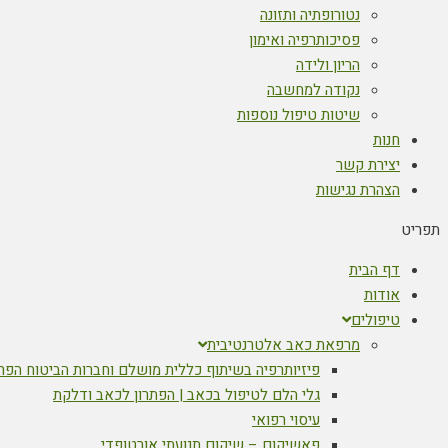
נטורופתיה ותזונה
פסיכותרפיה ואימון
הריון ולידה
נקודה למחשבה
שיטות טיפול נוספות
חנות
יצירת קשר
הצהרת נגישות
תפריט
דף הבית
אודות
טיפולים
מרפאת כאב אלטרנטיבית
פיזיותרפיה בשיתוף כללית מושלם וחברות הביטוח הפר
גלי הלם לטיפול בכאב | הפתרון לכאב ודלקת
עיסוי רפואי
פאשיקום – שיקום תנועתי אורטופדי