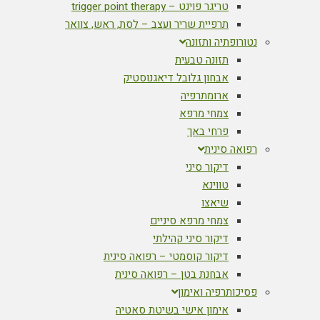
טריגר פוינט – trigger point therapy
תרפיית שריר ועצב – לסת, ראש, צוואר
נטורופתיה ותזונה
תזונה טבעית
אבחון גלובל דיאגנוסטיק
ארומתרפיה
צמחי מרפא
פרחי באך
רפואה סינית
דיקור סיני
טווינא
שיאצו
צמחי מרפא סיניים
דיקור סיני קהילתי
דיקור קוסמטי – רפואה סינית
אבחנת בטן – רפואה סינית
פסיכותרפיה ואימון
אימון אישי בשיטת סאטיה