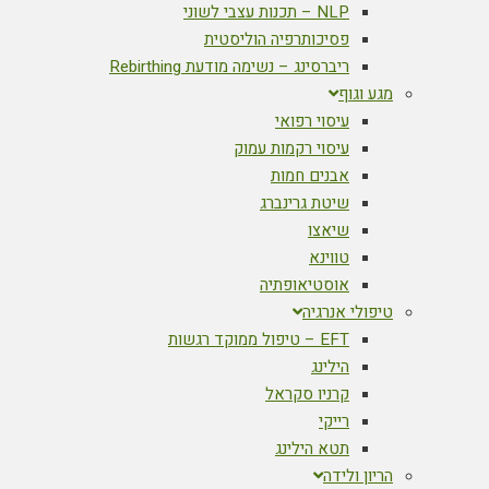
NLP – תכנות עצבי לשוני
פסיכותרפיה הוליסטית
ריברסינג – נשימה מודעת Rebirthing
מגע וגוף
עיסוי רפואי
עיסוי רקמות עמוק
אבנים חמות
שיטת גרינברג
שיאצו
טווינא
אוסטיאופתיה
טיפולי אנרגיה
EFT – טיפול ממוקד רגשות
הילינג
קרניו סקראל
רייקי
תטא הילינג
הריון ולידה