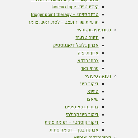
קינזיו טייפ- kinesio tape
טריגר פוינט – trigger point therapy
תרפיית שריר ועצב – לסת, ראש, צוואר
נטורופתיה ותזונה
תזונה טבעית
אבחון גלובל דיאגנוסטיק
ארומתרפיה
צמחי מרפא
פרחי באך
רפואה סינית
דיקור סיני
טווינא
שיאצו
צמחי מרפא סיניים
דיקור סיני קהילתי
דיקור קוסמטי – רפואה סינית
אבחנת בטן – רפואה סינית
פסיכותרפיה ואימון