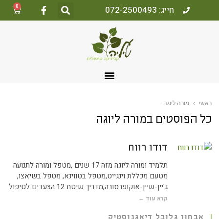
0
חייג: 072-2500493
אשי
›
מורה ליוגה
ל הפוסטים ב
מורה ליוגה
דודו רווח
תלמיד ומורה ליוגה מזה 17 שנים ,מטפל ומורה לתנועה
מטעם מכללת וינגייט,מטפל בטווינא, מטפל בשיאצו,
ג'יין-שיין-אוקופרסורה,מדריך שיטת 12 הצעדים לטיפול
קרא עוד ←
אבחון גלובל דיאגנוסטיק