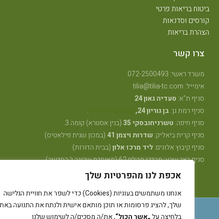
יטוח בריאות פרטי
ורסים וסדנאות
צהרת בריאות
צרו קשר
משרד ראשי: 072-2500493
אימייל: tilia@tilia-tc.com
סניף ת"א:
סעדיה גאון 24
סניף רמת גן:
בן גוריון 24,
קליניקה טיפולית
.
סניף חיפה:
טשרניחובסקי 35
(בנין אסטרא) קומה 3.
סניף קרית ביאליק:
שדרות ויצמן 41
(במכון שגית פילאטיס)
סניף קיבוץ אלונים:
ליד מרכז אלון
(בבית הדורות)
סניף באר שבע: מרדכי מקלף 62 (מאוחדת שכונה ו׳ החדשה)
אכפת לנו מהפרטיות שלך
אנחנו משתמשים בעוגיות (Cookies) כדי לשפר את חוויית הגלישה
שלך, להציג פרסומות או תוכן מותאם אישית ולנתח את התנועה באתר.
רייבן מדיה - קידום ובניית אתרים
בלחיצה על
„אשר הכול“
, את/ה מסכים/ה לשימוש שלנו