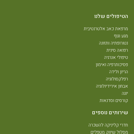
טיפולים שלנו
רפאת כאב אלטרנטיבית
גע וגוף
טורופתיה ותזונה
פואה סינית
יפולי אנרגיה
סיכותרפיה ואימון
ריון ולידה
פלקסולוגיה
בחון אירידיולוגיה
וגה
ורסים וסדנאות
ירותים נוספים
דרי קליניקה להשכרה
סלול שיווק מטפלים