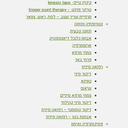
קינזיו טייפ- kinesio tape
טריגר פוינט – trigger point therapy
תרפיית שריר ועצב – לסת, ראש, צוואר
נטורופתיה ותזונה
תזונה טבעית
אבחון גלובל דיאגנוסטיק
ארומתרפיה
צמחי מרפא
פרחי באך
רפואה סינית
דיקור סיני
טווינא
שיאצו
צמחי מרפא סיניים
דיקור סיני קהילתי
דיקור קוסמטי – רפואה סינית
אבחנת בטן – רפואה סינית
פסיכותרפיה ואימון