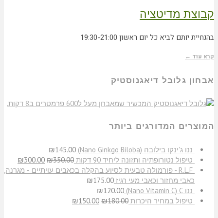
קבוצת מדיטציה
בהנחיית יותם לביא כל יום ראשון 19:30-21:00
קרא עוד ←
אבחון גלובל דיאגנוסטיק
המוצרים המדורגים ביותר
​ננו ג'ינקו בילובה (Nano Ginkgo Biloba)
145.00
₪
טיפול נטורופתיה ותזונה ליחיד 90 דקות
350.00
₪
300.00
₪
R.L.F - פורמולה טבעית לסיוע בהקלה בכאבים עויתיים - מגרנה,
כאבי מחזור וכאבי מעי רגיז
175.00
₪
ננו C‏ (Nano Vitamin C)
120.00
₪
טיפול במחיר היכרות
180.00
₪
150.00
₪