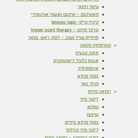
עיסוי רפואי
פאשיקום – שיקום תנועתי אורטופדי
קינזיו טייפ- kinesio tape
טריגר פוינט – trigger point therapy
תרפיית שריר ועצב – לסת, ראש, צוואר
נטורופתיה ותזונה
תזונה טבעית
אבחון גלובל דיאגנוסטיק
ארומתרפיה
צמחי מרפא
פרחי באך
רפואה סינית
דיקור סיני
טווינא
שיאצו
צמחי מרפא סיניים
דיקור סיני קהילתי
דיקור קוסמטי – רפואה סינית