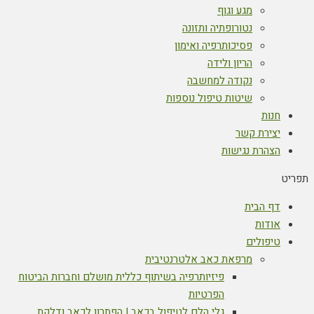
מגע וגוף
נטורופתיה ותזונה
פסיכותרפיה ואימון
הריון ולידה
נקודה למחשבה
שיטות טיפול נוספות
חנות
יצירת קשר
הצהרת נגישות
תפריט
דף הבית
אודות
טיפולים
מרפאת כאב אלטרנטיבית
פיזיותרפיה בשיתוף כללית מושלם וחברות הביטוח
הפרטיות
גלי הלם לטיפול בכאב | הפתרון לכאב ודלקת