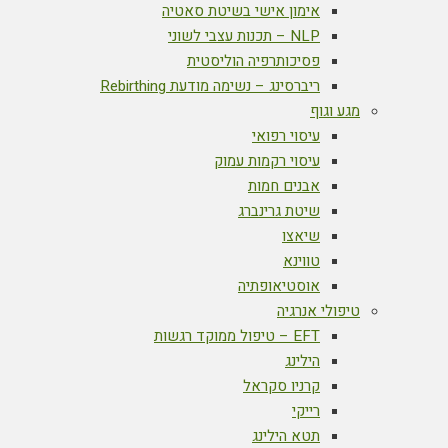
אימון אישי בשיטת סאטיה
NLP – תכנות עצבי לשוני
פסיכותרפיה הוליסטית
ריברסינג – נשימה מודעת Rebirthing
מגע וגוף
עיסוי רפואי
עיסוי רקמות עמוק
אבנים חמות
שיטת גרינברג
שיאצו
טווינא
אוסטיאופתיה
טיפולי אנרגיה
EFT – טיפול ממוקד רגשות
הילינג
קרניו סקראל
רייקי
תטא הילינג