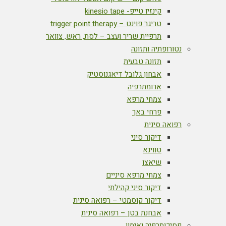
קינזיו טייפ- kinesio tape
טריגר פוינט – trigger point therapy
תרפיית שריר ועצב – לסת, ראש, צוואר
נטורופתיה ותזונה
תזונה טבעית
אבחון גלובל דיאגנוסטיק
ארומתרפיה
צמחי מרפא
פרחי באך
רפואה סינית
דיקור סיני
טווינא
שיאצו
צמחי מרפא סיניים
דיקור סיני קהילתי
דיקור קוסמטי – רפואה סינית
אבחנת בטן – רפואה סינית
פסיכותרפיה ואימון