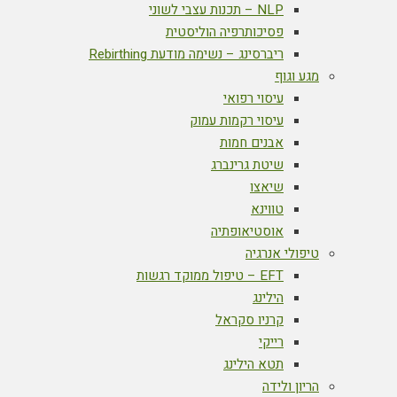
NLP – תכנות עצבי לשוני
פסיכותרפיה הוליסטית
ריברסינג – נשימה מודעת Rebirthing
מגע וגוף
עיסוי רפואי
עיסוי רקמות עמוק
אבנים חמות
שיטת גרינברג
שיאצו
טווינא
אוסטיאופתיה
טיפולי אנרגיה
EFT – טיפול ממוקד רגשות
הילינג
קרניו סקראל
רייקי
תטא הילינג
הריון ולידה