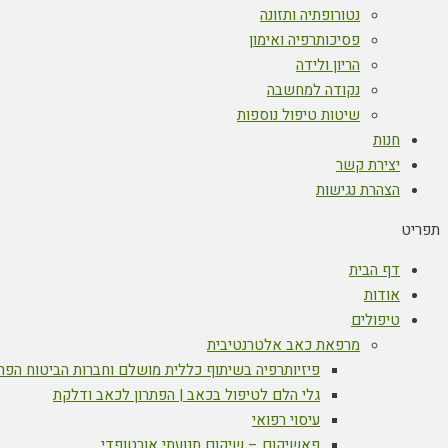
נטורופתיה ותזונה
פסיכותרפיה ואימון
הריון ולידה
נקודה למחשבה
שיטות טיפול נוספות
חנות
יצירת קשר
הצהרת נגישות
תפריט
דף הבית
אודות
טיפולים
מרפאת כאב אלטרנטיבית
פיזיותרפיה בשיתוף כללית מושלם וחברות הביטוח הפר
גלי הלם לטיפול בכאב | הפתרון לכאב ודלקת
עיסוי רפואי
פאשיקום – שיקום תנועתי אורטופדי