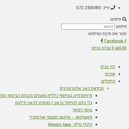
חייג: 072-2500493
חיפוש
חיפוש
סגור את תיבת החיפוש
Facebook-f
0.00
₪
0
עגלת קניות
דף הבית
אודות
טיפולים
מרפאת כאב אלטרנטיבית
פיזיותרפיה בשיתוף כללית מושלם וחברות הביטוח הפר
גלי הלם לטיפול בכאב | הפתרון לכאב ודלקת
עיסוי רפואי
פאשיקום – שיקום תנועתי אורטופדי
קינזיו טייפ- kinesio tape