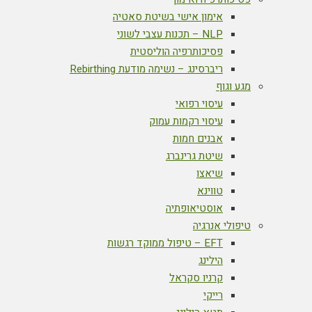
אימון אישי בשיטת סאטיה
NLP – תכנות עצבי לשוני
פסיכותרפיה הוליסטית
ריברסינג – נשימה מודעת Rebirthing
מגע וגוף
עיסוי רפואי
עיסוי רקמות עמוק
אבנים חמות
שיטת גרינברג
שיאצו
טווינא
אוסטיאופתיה
טיפולי אנרגיה
EFT – טיפול ממוקד רגשות
הילינג
קרניו סקראל
רייקי