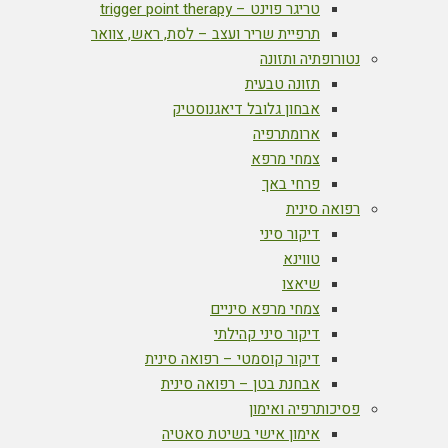
טריגר פוינט – trigger point therapy
תרפיית שריר ועצב – לסת, ראש, צוואר
נטורופתיה ותזונה
תזונה טבעית
אבחון גלובל דיאגנוסטיק
ארומתרפיה
צמחי מרפא
פרחי באך
רפואה סינית
דיקור סיני
טווינא
שיאצו
צמחי מרפא סיניים
דיקור סיני קהילתי
דיקור קוסמטי – רפואה סינית
אבחנת בטן – רפואה סינית
פסיכותרפיה ואימון
אימון אישי בשיטת סאטיה