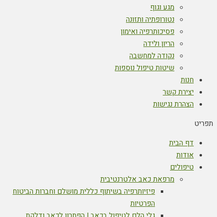
מגע וגוף
נטורופתיה ותזונה
פסיכותרפיה ואימון
הריון ולידה
נקודה למחשבה
שיטות טיפול נוספות
חנות
יצירת קשר
הצהרת נגישות
תפריט
דף הבית
אודות
טיפולים
מרפאת כאב אלטרנטיבית
פיזיותרפיה בשיתוף כללית מושלם וחברות הביטוח
הפרטיות
גלי הלם לטיפול בכאב | הפתרון לכאב ודלקת