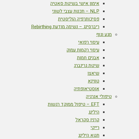
אימון אישי בשיטת סאטיה
NLP – תכנות עצבי לשוני
פסיכותרפיה הוליסטית
ריברסינג – נשימה מודעת Rebirthing
מגע וגוף
עיסוי רפואי
עיסוי רקמות עמוק
אבנים חמות
שיטת גרינברג
שיאצו
טווינא
אוסטיאופתיה
טיפולי אנרגיה
EFT – טיפול ממוקד רגשות
הילינג
קרניו סקראל
רייקי
תטא הילינג