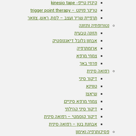
קינזיו טייפ- kinesio tape
טריגר פוינט – trigger point therapy
תרפיית שריר ועצב – לסת, ראש, צוואר
נטורופתיה ותזונה
תזונה טבעית
אבחון גלובל דיאגנוסטיק
ארומתרפיה
צמחי מרפא
פרחי באך
רפואה סינית
דיקור סיני
טווינא
שיאצו
צמחי מרפא סיניים
דיקור סיני קהילתי
דיקור קוסמטי – רפואה סינית
אבחנת בטן – רפואה סינית
פסיכותרפיה ואימון