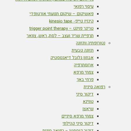
עיסוי רפואי
פאשיקום – שיקום תנועתי אורטופדי
קינזיו טייפ- kinesio tape
טריגר פוינט – trigger point therapy
תרפיית שריר ועצב – לסת, ראש, צוואר
נטורופתיה ותזונה
תזונה טבעית
אבחון גלובל דיאגנוסטיק
ארומתרפיה
צמחי מרפא
פרחי באך
רפואה סינית
דיקור סיני
טווינא
שיאצו
צמחי מרפא סיניים
דיקור סיני קהילתי
דיקור קוסמטי – רפואה סינית