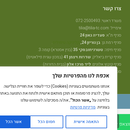
צרו קשר
משרד ראשי: 072-2500493
אימייל: tilia@tilia-tc.com
סניף ת"א:
סעדיה גאון 24
סניף רמת גן:
בן גוריון 24,
קליניקה טיפולית
.
סניף חיפה:
טשרניחובסקי 35
(בנין אסטרא) קומה 3.
סניף קרית ביאליק:
שדרות ויצמן 41
(במכון שגית פילאטיס)
סניף קיבוץ אלונים:
ליד מרכז אלון
(בבית הדורות)
סניף באר שבע: מרדכי מקלף 62 (מאוחדת שכונה ו׳ החדשה)
אכפת לנו מהפרטיות שלך
אנחנו משתמשים בעוגיות (Cookies) כדי לשפר את חוויית הגלישה
שלך, להציג פרסומות או תוכן מותאם אישית ולנתח את התנועה באתר.
בלחיצה על
„אשר הכול“
, את/ה מסכים/ה לשימוש שלנו
רייבן מדיה - קידום ובניית אתרים
בעוגיות.
מדיניות פרטיות
גלילה
התאמה אישית
חסום הכל
אשר הכל
אפ לטיליה
חייג/י לטיליה