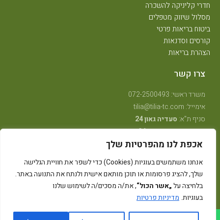
חדרי קליניקה להשכרה
מסלול שיווק מטפלים
ביטוח בריאות פרטי
קורסים וסדנאות
הצהרת בריאות
צרו קשר
משרד ראשי: 072-2500493
אימייל: tilia@tilia-tc.com
סניף ת"א:
סעדיה גאון 24
סניף רמת גן:
בן גוריון 24,
קליניקה טיפולית
.
אכפת לנו מהפרטיות שלך
סניף חיפה:
טשרניחובסקי 35
(בנין אסטרא) קומה 3.
סניף קרית ביאליק:
שדרות ויצמן 41
(במכון שגית פילאטיס)
אנחנו משתמשים בעוגיות (Cookies) כדי לשפר את חוויית הגלישה
סניף קיבוץ אלונים:
ליד מרכז אלון
(בבית הדורות)
שלך, להציג פרסומות או תוכן מותאם אישית ולנתח את התנועה באתר.
סניף באר שבע: מרדכי מקלף 62 (מאוחדת שכונה ו׳ החדשה)
בלחיצה על
„אשר הכול“
, את/ה מסכים/ה לשימוש שלנו
בעוגיות.
מדיניות פרטיות