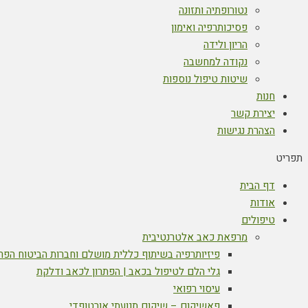
נטורופתיה ותזונה
פסיכותרפיה ואימון
הריון ולידה
נקודה למחשבה
שיטות טיפול נוספות
חנות
יצירת קשר
הצהרת נגישות
תפריט
דף הבית
אודות
טיפולים
מרפאת כאב אלטרנטיבית
פיזיותרפיה בשיתוף כללית מושלם וחברות הביטוח הפר
גלי הלם לטיפול בכאב | הפתרון לכאב ודלקת
עיסוי רפואי
פאשיקום – שיקום תנועתי אורטופדי