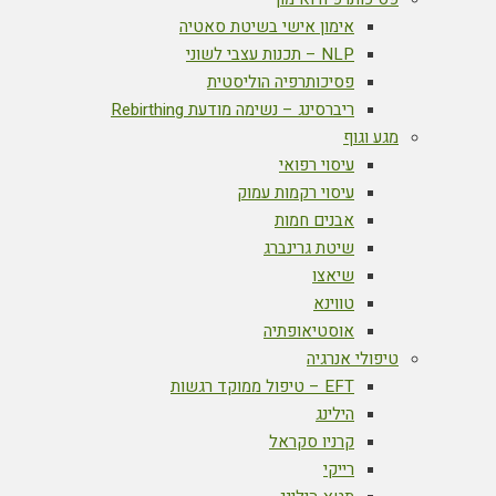
אימון אישי בשיטת סאטיה
NLP – תכנות עצבי לשוני
פסיכותרפיה הוליסטית
ריברסינג – נשימה מודעת Rebirthing
מגע וגוף
עיסוי רפואי
עיסוי רקמות עמוק
אבנים חמות
שיטת גרינברג
שיאצו
טווינא
אוסטיאופתיה
טיפולי אנרגיה
EFT – טיפול ממוקד רגשות
הילינג
קרניו סקראל
רייקי