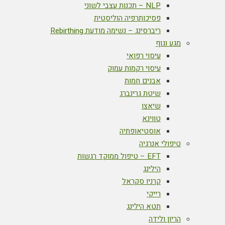
NLP – תכנות עצבי לשוני
פסיכותרפיה הוליסטית
ריברסינג – נשימה מודעת Rebirthing
מגע וגוף
עיסוי רפואי
עיסוי רקמות עמוק
אבנים חמות
שיטת גרינברג
שיאצו
טווינא
אוסטיאופתיה
טיפולי אנרגיה
EFT – טיפול ממוקד רגשות
הילינג
קרניו סקראל
רייקי
תטא הילינג
הריון ולידה