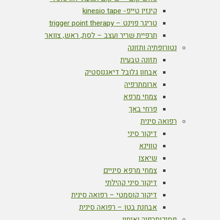
קינזיו טייפ- kinesio tape
טריגר פוינט – trigger point therapy
תרפיית שריר ועצב – לסת, ראש, צוואר
נטורופתיה ותזונה
תזונה טבעית
אבחון גלובל דיאגנוסטיק
ארומתרפיה
צמחי מרפא
פרחי באך
רפואה סינית
דיקור סיני
טווינא
שיאצו
צמחי מרפא סיניים
דיקור סיני קהילתי
דיקור קוסמטי – רפואה סינית
אבחנת בטן – רפואה סינית
פסיכותרפיה ואימון