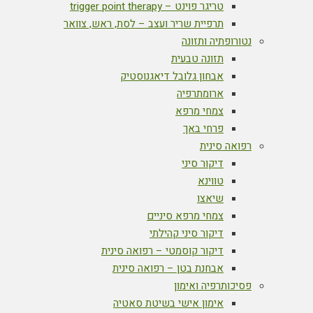
טריגר פוינט – trigger point therapy
תרפיית שריר ועצב – לסת, ראש, צוואר
נטורופתיה ותזונה
תזונה טבעית
אבחון גלובל דיאגנוסטיק
ארומתרפיה
צמחי מרפא
פרחי באך
רפואה סינית
דיקור סיני
טווינא
שיאצו
צמחי מרפא סיניים
דיקור סיני קהילתי
דיקור קוסמטי – רפואה סינית
אבחנת בטן – רפואה סינית
פסיכותרפיה ואימון
אימון אישי בשיטת סאטיה