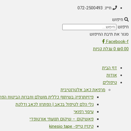
חייג: 072-2500493
חיפוש
חיפוש
סגור את תיבת החיפוש
Facebook-f
0.00
₪
0
עגלת קניות
דף הבית
אודות
טיפולים
מרפאת כאב אלטרנטיבית
פיזיותרפיה בשיתוף כללית מושלם וחברות הביטוח הפר
גלי הלם לטיפול בכאב | הפתרון לכאב ודלקת
עיסוי רפואי
פאשיקום – שיקום תנועתי אורטופדי
קינזיו טייפ- kinesio tape