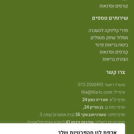
קורסים וסדנאות
שירותים נוספים
חדרי קליניקה להשכרה
מסלול שיווק מטפלים
ביטוח בריאות פרטי
קורסים וסדנאות
הצהרת בריאות
צרו קשר
משרד ראשי: 072-2500493
אימייל: tilia@tilia-tc.com
סניף ת"א:
סעדיה גאון 24
סניף רמת גן:
בן גוריון 24,
קליניקה טיפולית
.
סניף חיפה:
טשרניחובסקי 35
(בנין אסטרא) קומה 3.
סניף קרית ביאליק:
שדרות ויצמן 41
(במכון שגית פילאטיס)
סניף קיבוץ אלונים:
ליד מרכז אלון
(בבית הדורות)
אכפת לנו מהפרטיות שלך