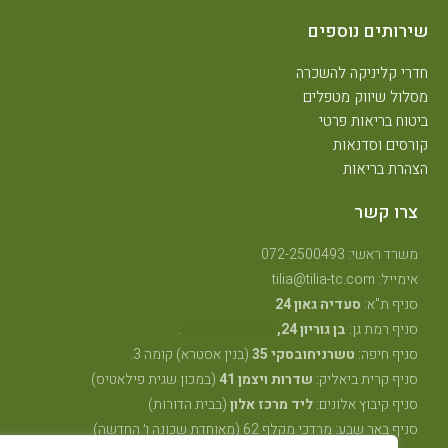
ירותים נוספים
דרי קליניקה להשכרה
סלול שיווק מטפלים
יטוח בריאות פרטי
ורסים וסדנאות
צהרת בריאות
צרו קשר
משרד ראשי: 072-2500493
אימייל: tilia@tilia-tc.com
סניף ת"א:
סעדיה גאון 24
סניף רמת גן:
בן גוריון 24,
קליניקה טיפולית
.
סניף חיפה:
טשרניחובסקי 35
(בנין אסטרא) קומה 3.
סניף קרית ביאליק:
שדרות ויצמן 41
(במכון שגית פילאטיס)
סניף קיבוץ אלונים:
ליד מרכז אלון
(בבית הדורות)
סניף באר שבע: מרדכי מקלף 62 (מאוחדת שכונה ו׳ החדשה)