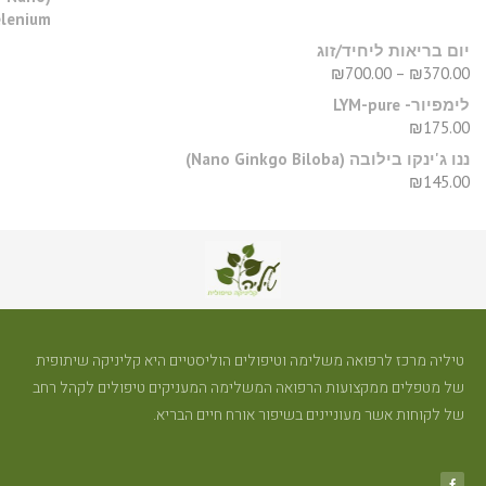
ום בריאות ליחיד/זוג
₪
700.00
–
₪
370.0
מפיור- LYM-pure
₪
175.0
נו ג'ינקו בילובה (Nano Ginkgo Biloba)
₪
145.0
יליה מרכז לרפואה משלימה וטיפולים הוליסטיים היא קליניקה שיתופית
ל מטפלים ממקצועות הרפואה המשלימה המעניקים טיפולים לקהל רחב
ל לקוחות אשר מעוניינים בשיפור אורח חיים הבריא.