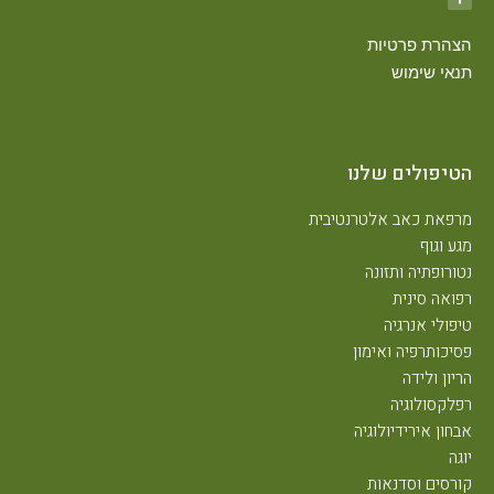
צהרת פרטיות
נאי שימוש
טיפולים שלנו
רפאת כאב אלטרנטיבית
גע וגוף
טורופתיה ותזונה
פואה סינית
יפולי אנרגיה
סיכותרפיה ואימון
ריון ולידה
פלקסולוגיה
בחון אירידיולוגיה
וגה
ורסים וסדנאות