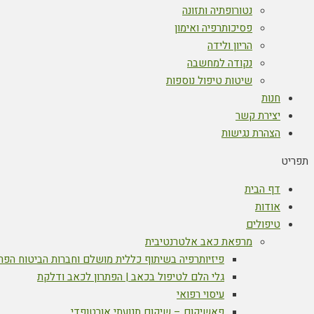
נטורופתיה ותזונה
פסיכותרפיה ואימון
הריון ולידה
נקודה למחשבה
שיטות טיפול נוספות
חנות
יצירת קשר
הצהרת נגישות
תפריט
דף הבית
אודות
טיפולים
מרפאת כאב אלטרנטיבית
פיזיותרפיה בשיתוף כללית מושלם וחברות הביטוח הפר
גלי הלם לטיפול בכאב | הפתרון לכאב ודלקת
עיסוי רפואי
פאשיקום – שיקום תנועתי אורטופדי