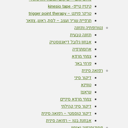
קינזיו טייפ- kinesio tape
טריגר פוינט – trigger point therapy
תרפיית שריר ועצב – לסת, ראש, צוואר
נטורופתיה ותזונה
תזונה טבעית
אבחון גלובל דיאגנוסטיק
ארומתרפיה
צמחי מרפא
פרחי באך
רפואה סינית
דיקור סיני
טווינא
שיאצו
צמחי מרפא סיניים
דיקור סיני קהילתי
דיקור קוסמטי – רפואה סינית
אבחנת בטן – רפואה סינית
פסיכותרפיה ואימון