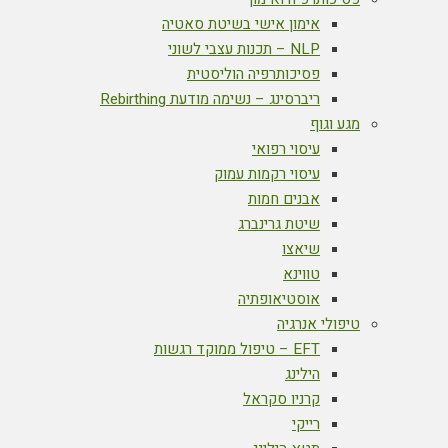
אימון אישי בשיטת סאטיה
NLP – תכנות עצבי לשוני
פסיכותרפיה הוליסטית
ריברסינג – נשימה מודעת Rebirthing
מגע וגוף
עיסוי רפואי
עיסוי רקמות עמוק
אבנים חמות
שיטת גרינברג
שיאצו
טווינא
אוסטיאופתיה
טיפולי אנרגיה
EFT – טיפול ממוקד רגשות
הילינג
קרניו סקראל
רייקי