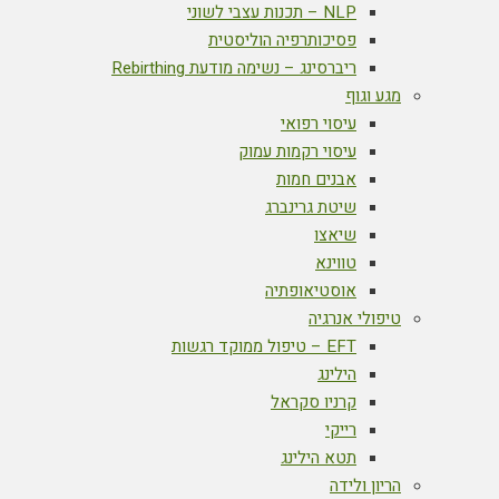
NLP – תכנות עצבי לשוני
פסיכותרפיה הוליסטית
ריברסינג – נשימה מודעת Rebirthing
מגע וגוף
עיסוי רפואי
עיסוי רקמות עמוק
אבנים חמות
שיטת גרינברג
שיאצו
טווינא
אוסטיאופתיה
טיפולי אנרגיה
EFT – טיפול ממוקד רגשות
הילינג
קרניו סקראל
רייקי
תטא הילינג
הריון ולידה