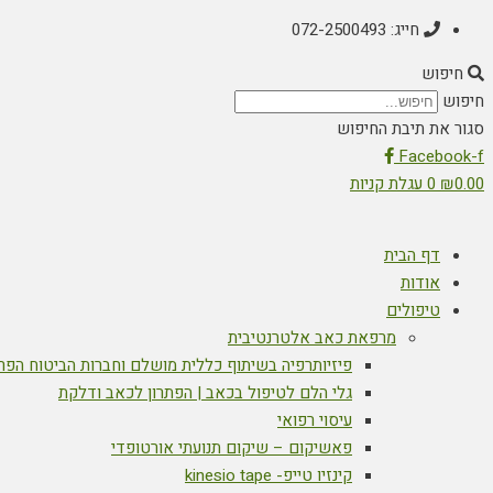
חייג: 072-2500493
חיפוש
חיפוש
סגור את תיבת החיפוש
Facebook-f
0.00
₪
0
עגלת קניות
דף הבית
אודות
טיפולים
מרפאת כאב אלטרנטיבית
פיזיותרפיה בשיתוף כללית מושלם וחברות הביטוח הפר
גלי הלם לטיפול בכאב | הפתרון לכאב ודלקת
עיסוי רפואי
פאשיקום – שיקום תנועתי אורטופדי
קינזיו טייפ- kinesio tape