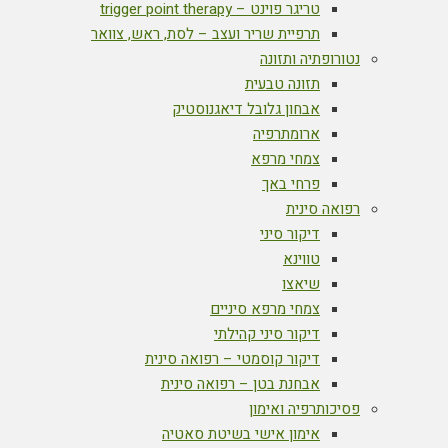
טריגר פוינט – trigger point therapy
תרפיית שריר ועצב – לסת, ראש, צוואר
נטורופתיה ותזונה
תזונה טבעית
אבחון גלובל דיאגנוסטיק
ארומתרפיה
צמחי מרפא
פרחי באך
רפואה סינית
דיקור סיני
טווינא
שיאצו
צמחי מרפא סיניים
דיקור סיני קהילתי
דיקור קוסמטי – רפואה סינית
אבחנת בטן – רפואה סינית
פסיכותרפיה ואימון
אימון אישי בשיטת סאטיה