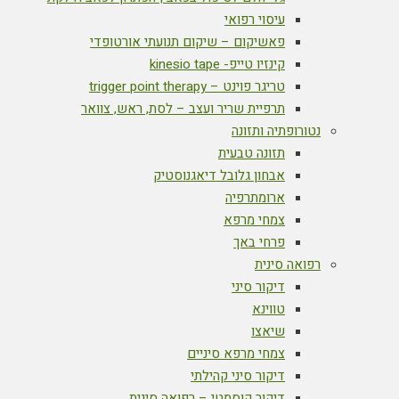
עיסוי רפואי
פאשיקום – שיקום תנועתי אורטופדי
קינזיו טייפ- kinesio tape
טריגר פוינט – trigger point therapy
תרפיית שריר ועצב – לסת, ראש, צוואר
נטורופתיה ותזונה
תזונה טבעית
אבחון גלובל דיאגנוסטיק
ארומתרפיה
צמחי מרפא
פרחי באך
רפואה סינית
דיקור סיני
טווינא
שיאצו
צמחי מרפא סיניים
דיקור סיני קהילתי
דיקור קוסמטי – רפואה סינית