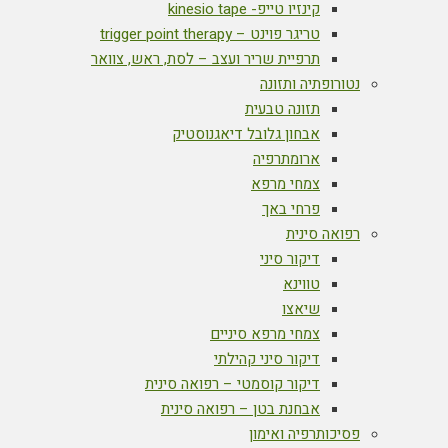
קינזיו טייפ- kinesio tape
טריגר פוינט – trigger point therapy
תרפיית שריר ועצב – לסת, ראש, צוואר
נטורופתיה ותזונה
תזונה טבעית
אבחון גלובל דיאגנוסטיק
ארומתרפיה
צמחי מרפא
פרחי באך
רפואה סינית
דיקור סיני
טווינא
שיאצו
צמחי מרפא סיניים
דיקור סיני קהילתי
דיקור קוסמטי – רפואה סינית
אבחנת בטן – רפואה סינית
פסיכותרפיה ואימון