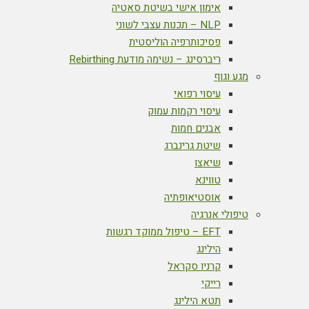
אימון אישי בשיטת סאטיה
NLP – תכנות עצבי לשוני
פסיכותרפיה הוליסטית
ריברסינג – נשימה מודעת Rebirthing
מגע וגוף
עיסוי רפואי
עיסוי רקמות עמוק
אבנים חמות
שיטת גרינברג
שיאצו
טווינא
אוסטיאופתיה
טיפולי אנרגיה
EFT – טיפול ממוקד רגשות
הילינג
קרניו סקראל
רייקי
תטא הילינג