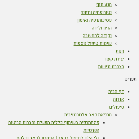
מגע וגוף
נטורופתיה ותזונה
פסיכותרפיה ואימון
הריון ולידה
נקודה למחשבה
שיטות טיפול נוספות
חנות
יצירת קשר
הצהרת נגישות
תפריט
דף הבית
אודות
טיפולים
מרפאת כאב אלטרנטיבית
פיזיותרפיה בשיתוף כללית מושלם וחברות הביטוח
הפרטיות
גלי הלם לטיפול בכאב | הפתרון לכאב ודלקת