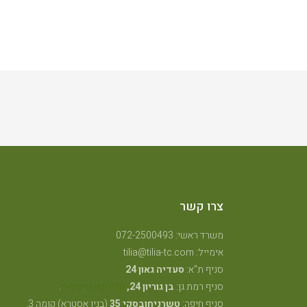
צרו קשר
משרד ראשי: 072-2500493
אימייל: tilia@tilia-tc.com
סניף ת"א:
סעדיה גאון 24
סניף רמת גן:
בן גוריון 24,
קליניקה טיפולית
.
סניף חיפה:
טשרניחובסקי 35
(בנין אסטרא) קומה 3.