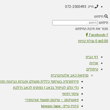
חייג: 072-2500493
חיפוש
חיפוש
סגור את תיבת החיפוש
Facebook-f
0.00
₪
0
עגלת קניות
דף הבית
אודות
טיפולים
מרפאת כאב אלטרנטיבית
פיזיותרפיה בשיתוף כללית מושלם וחברות הביטוח הפר
גלי הלם לטיפול בכאב | הפתרון לכאב ודלקת
עיסוי רפואי
פאשיקום – שיקום תנועתי אורטופדי
קינזיו טייפ- kinesio tape