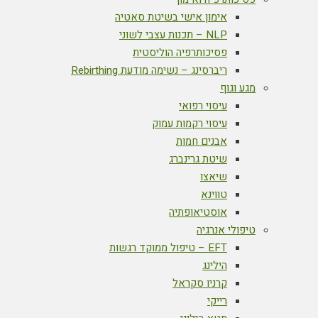
אימון אישי בשיטת סאטיה
NLP – תכנות עצבי לשוני
פסיכותרפיה הוליסטית
ריברסינג – נשימה מודעת Rebirthing
מגע וגוף
עיסוי רפואי
עיסוי רקמות עמוק
אבנים חמות
שיטת גרינברג
שיאצו
טווינא
אוסטיאופתיה
טיפולי אנרגיה
EFT – טיפול ממוקד רגשות
הילינג
קרניו סקראל
רייקי