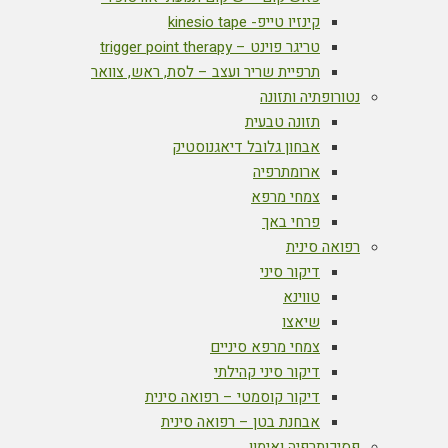
קינזיו טייפ- kinesio tape
טריגר פוינט – trigger point therapy
תרפיית שריר ועצב – לסת, ראש, צוואר
נטורופתיה ותזונה
תזונה טבעית
אבחון גלובל דיאגנוסטיק
ארומתרפיה
צמחי מרפא
פרחי באך
רפואה סינית
דיקור סיני
טווינא
שיאצו
צמחי מרפא סיניים
דיקור סיני קהילתי
דיקור קוסמטי – רפואה סינית
אבחנת בטן – רפואה סינית
פסיכותרפיה ואימון