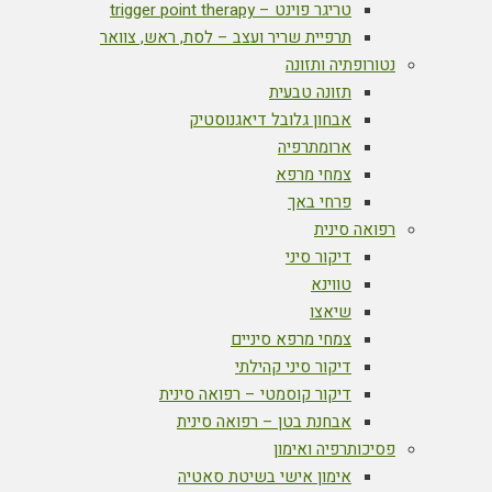
טריגר פוינט – trigger point therapy
תרפיית שריר ועצב – לסת, ראש, צוואר
נטורופתיה ותזונה
תזונה טבעית
אבחון גלובל דיאגנוסטיק
ארומתרפיה
צמחי מרפא
פרחי באך
רפואה סינית
דיקור סיני
טווינא
שיאצו
צמחי מרפא סיניים
דיקור סיני קהילתי
דיקור קוסמטי – רפואה סינית
אבחנת בטן – רפואה סינית
פסיכותרפיה ואימון
אימון אישי בשיטת סאטיה