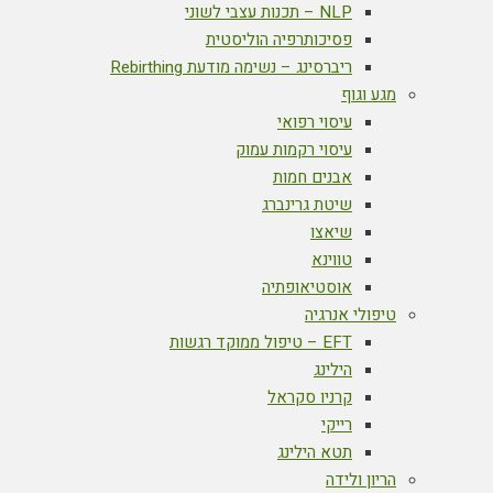
NLP – תכנות עצבי לשוני
פסיכותרפיה הוליסטית
ריברסינג – נשימה מודעת Rebirthing
מגע וגוף
עיסוי רפואי
עיסוי רקמות עמוק
אבנים חמות
שיטת גרינברג
שיאצו
טווינא
אוסטיאופתיה
טיפולי אנרגיה
EFT – טיפול ממוקד רגשות
הילינג
קרניו סקראל
רייקי
תטא הילינג
הריון ולידה