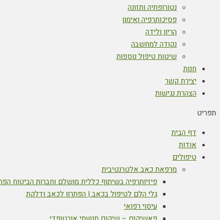
נטורופתיה ותזונה
פסיכותרפיה ואימון
הריון ולידה
נקודה למחשבה
שיטות טיפול נוספות
חנות
יצירת קשר
הצהרת נגישות
תפריט
דף הבית
אודות
טיפולים
מרפאת כאב אלטרנטיבית
פיזיותרפיה בשיתוף כללית מושלם וחברות הביטוח הפר
גלי הלם לטיפול בכאב | הפתרון לכאב ודלקת
עיסוי רפואי
פאשיקום – שיקום תנועתי אורטופדי