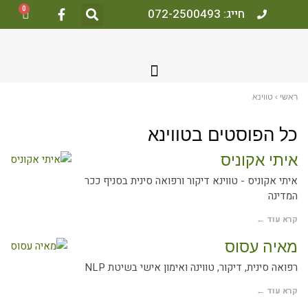
0
חייג: 072-2500493
ראשי
›
טווינא
כל הפוסטים ב
טווינא
איתי אקוניס
איתי אקוניס - טווינא דיקור ורפואה סינית בסניף ככר
המדינה
קרא עוד ←
מאיה עסוס
רפואה סינית, דיקור, טווינה ואימון אישי בשיטת NLP
קרא עוד ←