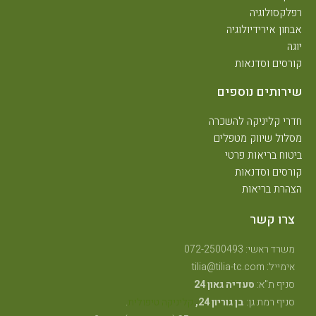
רפלקסולוגיה
אבחון אירידיולוגיה
יוגה
קורסים וסדנאות
שירותים נוספים
חדרי קליניקה להשכרה
מסלול שיווק מטפלים
ביטוח בריאות פרטי
קורסים וסדנאות
הצהרת בריאות
צרו קשר
משרד ראשי: 072-2500493
אימייל: tilia@tilia-tc.com
סניף ת"א:
סעדיה גאון 24
סניף רמת גן:
בן גוריון 24,
קליניקה טיפולית
.